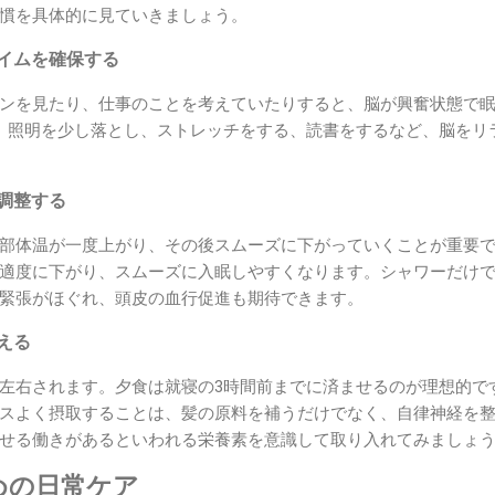
慣を具体的に見ていきましょう。
タイムを確保する
ンを見たり、仕事のことを考えていたりすると、脳が興奮状態で
、照明を少し落とし、ストレッチをする、読書をするなど、脳をリ
を調整する
部体温が一度上がり、その後スムーズに下がっていくことが重要で
適度に下がり、スムーズに入眠しやすくなります。シャワーだけ
緊張がほぐれ、頭皮の血行促進も期待できます。
整える
左右されます。夕食は就寝の3時間前までに済ませるのが理想的で
スよく摂取することは、髪の原料を補うだけでなく、自律神経を
せる働きがあるといわれる栄養素を意識して取り入れてみましょ
めの日常ケア