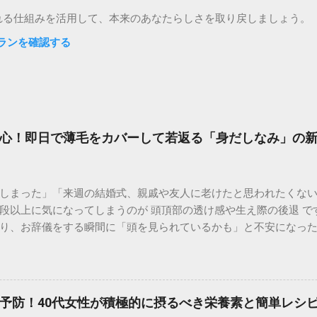
れる仕組みを活用して、本来のあなたらしさを取り戻しましょう。
ランを確認する
心！即日で薄毛をカバーして若返る「身だしなみ」の
しまった」「来週の結婚式、親戚や友人に老けたと思われたくない
段以上に気になってしまうのが 頭頂部の透け感や生え際の後退 で
り、お辞儀をする瞬間に「頭を見られているかも」と不安になっ
かりますが、冠婚葬祭は待ってくれません。 実は、現代の「大人の
しい印象を取り戻すテクニック が定着しつつあります。マナーと
失敗しない薄毛隠し術」を徹底解説します。 なぜ冠婚葬祭では「
会う親戚や知人が一堂に会する場です。そこでの第一印象は、その
予防！40代女性が積極的に摂るべき栄養素と簡単レシ
ックスーツ）とのコントラスト : 黒い服を着ると、肌の白さが強調