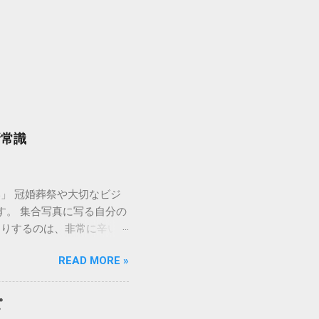
新常識
」 冠婚葬祭や大切なビジ
す。 集合写真に写る自分の
たりするのは、非常に辛いも
身だしなみ」として、 即
READ MORE »
しての清潔感を整え、自信
薄毛カバー」が重要なの
後のイメージに大きく影響
ピ
されます。そのため、地肌の