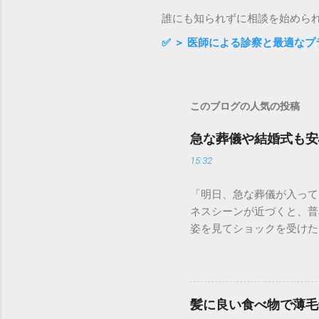
誰にも知られずに相談を始めら
✅
＞ 医師による診察と最適なプ
このブログの人気の投稿
急な葬儀や結婚式も安
15:32
「明日、急な葬儀が入って
ネスシーンが近づくと、普
姿を見てショックを受けた
のです。育毛には時間がか
日で薄毛をカバーして若々
を持って参列するための「
か？ 冠婚葬祭は、久々に
髪に良い食べ物で薄毛
を与えます。 礼服（ブラ