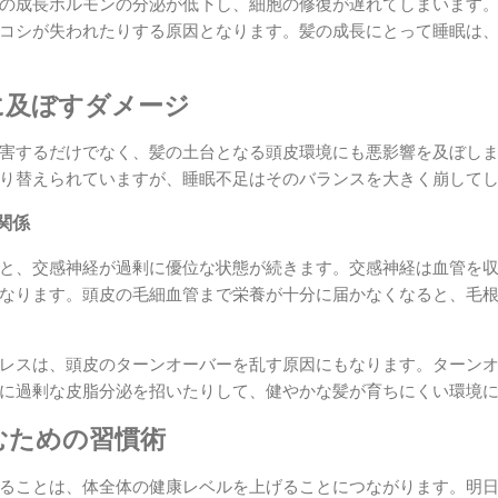
の成長ホルモンの分泌が低下し、細胞の修復が遅れてしまいます
コシが失われたりする原因となります。髪の成長にとって睡眠は
に及ぼすダメージ
害するだけでなく、髪の土台となる頭皮環境にも悪影響を及ぼし
り替えられていますが、睡眠不足はそのバランスを大きく崩して
関係
と、交感神経が過剰に優位な状態が続きます。交感神経は血管を
なります。頭皮の毛細血管まで栄養が十分に届かなくなると、毛
レスは、頭皮のターンオーバーを乱す原因にもなります。ターン
に過剰な皮脂分泌を招いたりして、健やかな髪が育ちにくい環境
むための習慣術
ることは、体全体の健康レベルを上げることにつながります。明