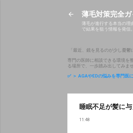
薄毛対策完全ガ
薄毛が進行する本当の理
で結果を狙う情報を発信
「最近、鏡を見るのが少し憂鬱
専門の医師に相談できる環境を
る場所で、一歩踏み出してみま
✅
＞ AGAやEDの悩みを専門
睡眠不足が髪に与
11:48