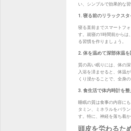
い、シンプルで効果的な習
1. 寝る前のリラックス
寝る直前までスマートフォ
す。就寝の1時間前からは
る習慣を作りましょう。
2. 体を温めて深部体温
質の高い眠りには、体の深
入浴を済ませると、体温が
くり浸かることで、全身の
3. 食生活で体内時計を
睡眠の質は食事の内容にも
タミン、ミネラルをバラン
す。特に、神経を落ち着か
頭皮を労わるた