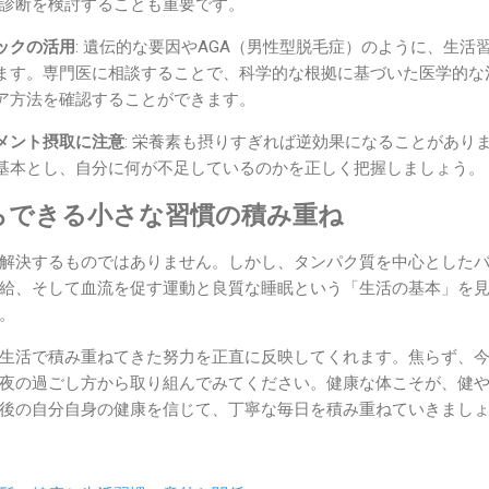
診断を検討することも重要です。
ックの活用
: 遺伝的な要因やAGA（男性型脱毛症）のように、生活
ます。専門医に相談することで、科学的な根拠に基づいた医学的な
ア方法を確認することができます。
メント摂取に注意
: 栄養素も摂りすぎれば逆効果になることがあり
基本とし、自分に何が不足しているのかを正しく把握しましょう。
らできる小さな習慣の積み重ね
解決するものではありません。しかし、タンパク質を中心とした
給、そして血流を促す運動と良質な睡眠という「生活の基本」を
。
生活で積み重ねてきた努力を正直に反映してくれます。焦らず、
夜の過ごし方から取り組んでみてください。健康な体こそが、健
後の自分自身の健康を信じて、丁寧な毎日を積み重ねていきまし