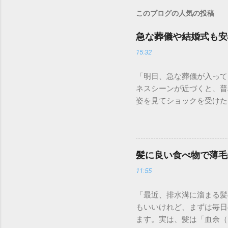
このブログの人気の投稿
急な葬儀や結婚式も安
15:32
「明日、急な葬儀が入って
ネスシーンが近づくと、普
姿を見てショックを受けた
のです。育毛には時間がか
日で薄毛をカバーして若々
を持って参列するための「
か？ 冠婚葬祭は、久々に
髪に良い食べ物で薄毛
を与えます。 礼服（ブラ
11:55
透けが普段よりも目立って
ます。後で見返したときに
「最近、排水溝に溜まる髪
ます。ボリュームを補うこ
もいいけれど、まずは毎日
しアイテムの選び方 用途
ます。実は、髪は「血余（
ち着いた「増毛パウダー」