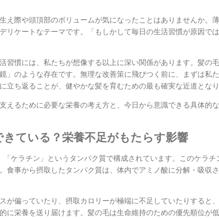
生え際や頭頂部のボリュームが気になったことはありませんか。
デリケートなテーマです。「もしかして毎日の生活習慣が原因で
活習慣には、私たちが想像する以上に深い関係があります。髪の
鏡」のような存在です。無理な改善策に飛びつく前に、まずは私
に立ち返ることが、健やかな髪を育むための最も確実な近道とな
支えるために必要な栄養の考え方と、今日から意識できる具体的
できている？栄養不足がもたらす影響
、「ケラチン」というタンパク質で構成されています。このケラチン
。食事から摂取したタンパク質は、体内でアミノ酸に分解・吸収
スが偏っていたり、摂取カロリーが極端に不足していたりすると
的に栄養を送り届けます。髪の毛は生命維持のための優先順位が