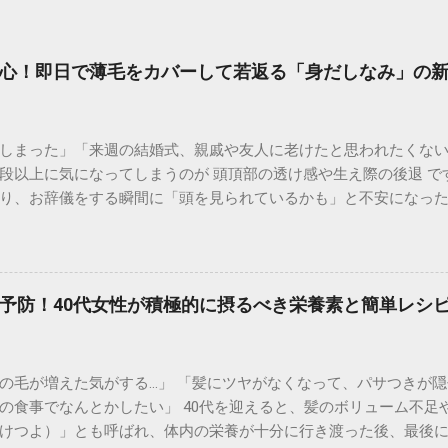
心！即日で薄毛をカバーして若返る「身だしなみ」の
しまった」「来週の結婚式、親戚や友人に老けたと思われたくない
段以上に気になってしまうのが 頭頂部の透け感や生え際の後退 で
り、お辞儀をする瞬間に「頭を見られているかも」と不安になっ
かりますが、冠婚葬祭は待ってくれません。 実は、現代の「大人の
しい印象を取り戻すテクニック が定着しつつあります。マナーと
失敗しない薄毛隠し術」を徹底解説します。 なぜ冠婚葬祭では「
会う親戚や知人が一堂に会する場です。そこでの第一印象は、その
予防！40代女性が積極的に摂るべき栄養素と簡単レシ
ックスーツ）とのコントラスト : 黒い服を着ると、肌の白さが強調
しまう傾向があります。 写真や動画に残る : 結婚式などの慶事で
後悔しない準備が必要です。 清潔感とエチケット : 髪を整えるこ
の毛が増えた気がする…」 「髪にツヤがなくなって、パサつきが隠
とで、健康的でハツラツとした印象を演出できます。 即日で変身
の食事でなんとかしたい」 40代を迎えると、髪のボリューム不足
に合わせて、最も「バレにくい」ものを選ぶのが成功の鍵です。 1.
けつよ）」とも呼ばれ、体内の栄養が十分に行き渡った後、最後
 厳かな場では、髪に不自然なツヤが出すぎないことが重要です。 特