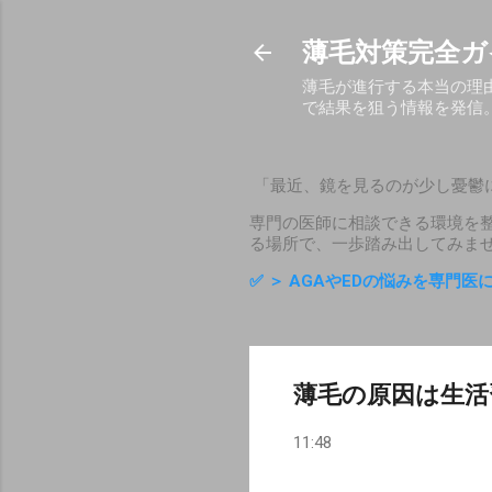
薄毛対策完全ガ
薄毛が進行する本当の理
で結果を狙う情報を発信
「最近、鏡を見るのが少し憂鬱
専門の医師に相談できる環境を
る場所で、一歩踏み出してみま
✅
＞ AGAやEDの悩みを専門
薄毛の原因は生活
11:48