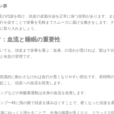
ミン群
質の代謝を助け、頭皮の皮脂分泌を正常に保つ役割があります。ま
行を促すことで栄養を毛根までスムーズに届ける働きをします。
に取り入れましょう。
す：血流と睡眠の重要性
いても、頭皮まで栄養を運ぶ「血液」の流れが悪ければ、髪は十
と休息の管理です。
意識的に動かさなければ血行が悪くなりやすい部位です。長時間
起こし、頭皮への血流を阻害します。
ーキングなどの有酸素運動は全身の血流を改善します。
シャンプー時に指の腹で頭皮を揉みほぐすことで、硬くなった頭皮を
のお湯にゆっくり浸かることで、全身の循環が良くなり、リラックス