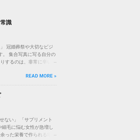
新常識
」 冠婚葬祭や大切なビジ
す。 集合写真に写る自分の
たりするのは、非常に辛いも
身だしなみ」として、 即
READ MORE »
しての清潔感を整え、自信
薄毛カバー」が重要なの
後のイメージに大きく影響
ピ
されます。そのため、地肌の
は、一生残る写真に記録され
とは、相手への敬意でもあり
せない」 「サプリメント
！シーン別・最適な薄毛隠
や細毛に悩む女性が急増し
 葬儀・告別式：マットで落
に余った栄養で作られる場
徴 : 微細な繊維が地肌の