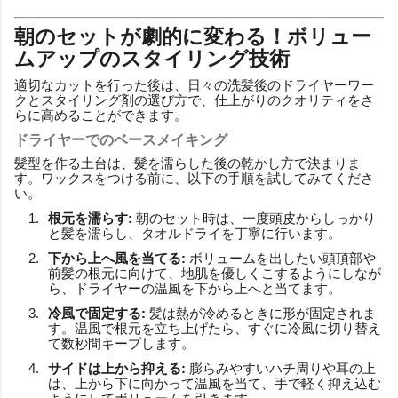
朝のセットが劇的に変わる！ボリュー
ムアップのスタイリング技術
適切なカットを行った後は、日々の洗髪後のドライヤーワー
クとスタイリング剤の選び方で、仕上がりのクオリティをさ
らに高めることができます。
ドライヤーでのベースメイキング
髪型を作る土台は、髪を濡らした後の乾かし方で決まりま
す。ワックスをつける前に、以下の手順を試してみてくださ
い。
根元を濡らす:
朝のセット時は、一度頭皮からしっかり
と髪を濡らし、タオルドライを丁寧に行います。
下から上へ風を当てる:
ボリュームを出したい頭頂部や
前髪の根元に向けて、地肌を優しくこするようにしなが
ら、ドライヤーの温風を下から上へと当てます。
冷風で固定する:
髪は熱が冷めるときに形が固定されま
す。温風で根元を立ち上げたら、すぐに冷風に切り替え
て数秒間キープします。
サイドは上から抑える:
膨らみやすいハチ周りや耳の上
は、上から下に向かって温風を当て、手で軽く抑え込む