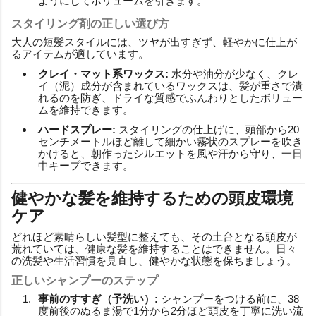
ようにしてボリュームを引きます。
スタイリング剤の正しい選び方
大人の短髪スタイルには、ツヤが出すぎず、軽やかに仕上が
るアイテムが適しています。
クレイ・マット系ワックス:
水分や油分が少なく、クレ
イ（泥）成分が含まれているワックスは、髪が重さで潰
れるのを防ぎ、ドライな質感でふんわりとしたボリュー
ムを維持できます。
ハードスプレー:
スタイリングの仕上げに、頭部から20
センチメートルほど離して細かい霧状のスプレーを吹き
かけると、朝作ったシルエットを風や汗から守り、一日
中キープできます。
健やかな髪を維持するための頭皮環境
ケア
どれほど素晴らしい髪型に整えても、その土台となる頭皮が
荒れていては、健康な髪を維持することはできません。日々
の洗髪や生活習慣を見直し、健やかな状態を保ちましょう。
正しいシャンプーのステップ
事前のすすぎ（予洗い）:
シャンプーをつける前に、38
度前後のぬるま湯で1分から2分ほど頭皮を丁寧に洗い流