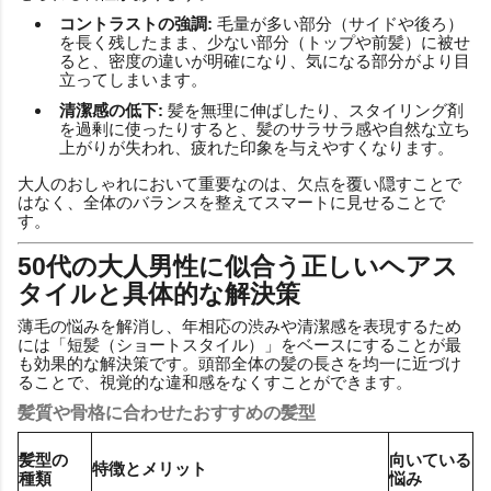
コントラストの強調:
毛量が多い部分（サイドや後ろ）
を長く残したまま、少ない部分（トップや前髪）に被せ
ると、密度の違いが明確になり、気になる部分がより目
立ってしまいます。
清潔感の低下:
髪を無理に伸ばしたり、スタイリング剤
を過剰に使ったりすると、髪のサラサラ感や自然な立ち
上がりが失われ、疲れた印象を与えやすくなります。
大人のおしゃれにおいて重要なのは、欠点を覆い隠すことで
はなく、全体のバランスを整えてスマートに見せることで
す。
50代の大人男性に似合う正しいヘアス
タイルと具体的な解決策
薄毛の悩みを解消し、年相応の渋みや清潔感を表現するため
には「短髪（ショートスタイル）」をベースにすることが最
も効果的な解決策です。頭部全体の髪の長さを均一に近づけ
ることで、視覚的な違和感をなくすことができます。
髪質や骨格に合わせたおすすめの髪型
髪型の
向いている
特徴とメリット
種類
悩み