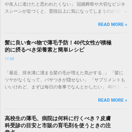
や友人に老けたと思われたくない」 冠婚葬祭や大切なビジネ
スシーンが近づくと、普段以上に気になってしまうのが 頭頂
部の透け感や生え際の後退 です。 集合写真に写る自分の姿を
READ MORE »
見てショックを受けたり、お辞儀をする瞬間に「頭を見られ
ているかも」と不安になったりするのは、非常に辛いもので
す。育毛には時間がかかりますが、冠婚葬祭は待ってくれま
髪に良い食べ物で薄毛予防！40代女性が積極
せん。 実は、現代の「大人の身だしなみ」として、 即日で薄
的に摂るべき栄養素と簡単レシピ
毛をカバーして若々しい印象を取り戻すテクニック が定着し
11:55
つつあります。マナーとしての清潔感を整え、自信を持って
参列するための「失敗しない薄毛隠し術」を徹底解説しま
「最近、排水溝に溜まる髪の毛が増えた気がする…」 「髪に
す。 なぜ冠婚葬祭では「薄毛カバー」が重要なのか？ 冠婚葬
ツヤがなくなって、パサつきが隠せない」 「サプリメントも
祭は、久々に会う親戚や知人が一堂に会する場です。そこで
いいけれど、まずは毎日の食事でなんとかしたい」 40代を迎
の第一印象は、その後のイメージに大きく影響を与えます。
えると、髪のボリューム不足や細毛に悩む女性が急増しま
礼服（ブラックスーツ）とのコントラスト : 黒い服を着ると、
READ MORE »
す。実は、髪は「血余（けつよ）」とも呼ばれ、体内の栄養
肌の白さが強調されます。そのため、地肌の透けが普段より
が十分に行き渡った後、最後に余った栄養で作られる場所。
も目立ってしまう傾向があります。 写真や動画に残る : 結婚
つまり、**髪の悩みは「体からの栄養不足のサイン」**かも
式などの慶事では、一生残る写真に記録されます。後で見返
高校生の薄毛、病院は何科に行くべき？皮膚
しれません。 高級なシャンプーや育毛剤を使う前に、まずは
したときに後悔しない準備が必要です。 清潔感とエチケット :
科受診の目安と市販の育毛剤を使うときの注
体の中から「髪の材料」を届けてあげることが、根本的な薄
髪を整えることは、相手への敬意でもあります。ボリューム