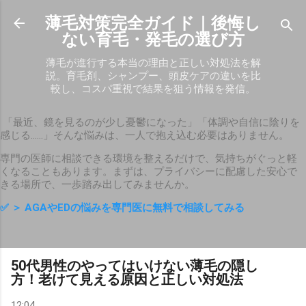
スキップしてメイン コンテンツに移動
薄毛対策完全ガイド｜後悔し
ない育毛・発毛の選び方
薄毛が進行する本当の理由と正しい対処法を解
説。育毛剤、シャンプー、頭皮ケアの違いを比
較し、コスパ重視で結果を狙う情報を発信。
「最近、鏡を見るのが少し憂鬱になった」「体調や自信に陰りを
感じる……」そんな悩みは、一人で抱え込む必要はありません。
専門の医師に相談できる環境を整えるだけで、気持ちがぐっと軽
くなることもあります。まずは、プライバシーに配慮した安心で
きる場所で、一歩踏み出してみませんか。
✅
＞ AGAやEDの悩みを専門医に無料で相談してみる
50代男性のやってはいけない薄毛の隠し
方！老けて見える原因と正しい対処法
12:04