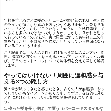
年齢を重ねるごとに髪のボリュームや頭頂部の地肌、生え際
のラインが気になり始める方は少なくありません。鏡を見る
たびに「どうにかして目立たなくさせたい」と試行錯誤して
いる方も多いのではないでしょうか。しかし、良かれと思っ
て行っているその方法が、実は周囲に対して実年齢以上の印
象を与えたり、不自然さを際立たせたりしている原因になっ
ていることがあります。
この記事では、大人の男性が避けるべき髪型の扱い方や、周
囲に清潔感と爽やかさを与えるための正しいヘアスタイル選
び、毎日のセットのコツについて具体例を交えて詳しく解説
します。
やってはいけない！周囲に違和感を与
える3つの隠し方
髪の量が減ってきたと感じたとき、多くの人が無意識にやっ
てしまいがちなパターンがあります。まずは、客観的に見た
ときに避けたほうがよい代表的な例を確認していきましょ
う。
1. 残った髪を長く伸ばして覆う（バーコードスタイルな