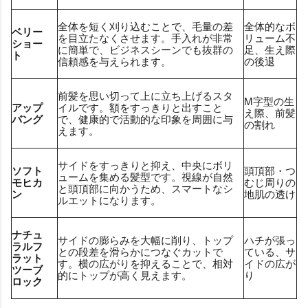
全体を短く刈り込むことで、毛量の差
全体的なボ
ベリー
を目立たなくさせます。手入れが非常
リューム不
ショー
に簡単で、ビジネスシーンでも抜群の
足、生え際
ト
信頼感を与えられます。
の後退
前髪を思い切って上に立ち上げるスタ
M字型の生
アップ
イルです。額をすっきりと出すこと
え際、前髪
バング
で、健康的で活動的な印象を周囲に与
の割れ
えます。
サイドをすっきりと抑え、中央にボリ
ソフト
頭頂部・つ
ュームを集める髪型です。視線が自然
モヒカ
むじ周りの
と頭頂部に向かうため、スマートなシ
ン
地肌の透け
ルエットになります。
ナチュ
サイドの膨らみを大幅に削り、トップ
ハチが張っ
ラルフ
との段差を滑らかにつなぐカットで
ている、サ
ラット
す。横の広がりを抑えることで、相対
イドの広が
ツーブ
的にトップが高く見えます。
り
ロック