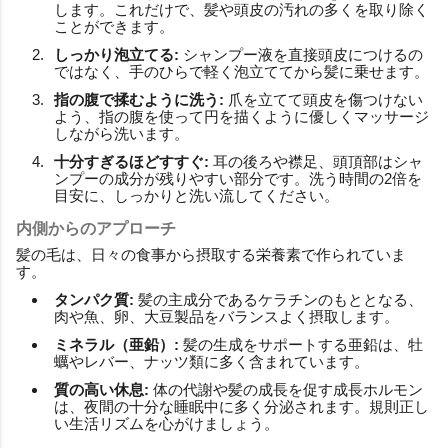
します。これだけで、髪や頭皮の汚れの多くを取り除く
ことができます。
しっかり泡立てる:
シャンプー液を直接頭皮につけるの
ではなく、手のひらで軽く泡立ててから髪に乗せます。
指の腹で揉むように洗う:
爪を立てて頭皮を傷つけない
よう、指の腹を使って円を描くように優しくマッサージ
しながら洗います。
十分すぎるほどすすぐ:
耳の後ろや襟足、頭頂部はシャ
ンプーの成分が残りやすい部分です。洗う時間の2倍を
目安に、しっかりと洗い流してください。
内側からのアプローチ
髪の毛は、日々の食事から摂取する栄養素で作られていま
す。
タンパク質:
髪の主成分であるケラチンのもととなる、
肉や魚、卵、大豆製品をバランスよく摂取します。
ミネラル（亜鉛）:
髪の生成をサポートする亜鉛は、牡
蠣やレバー、ナッツ類に多く含まれています。
質の高い休息:
体の代謝や髪の成長を促す成長ホルモン
は、夜間の十分な睡眠中に多く分泌されます。規則正し
い生活リズムを心がけましょう。