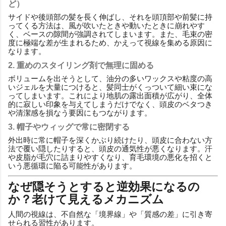
ど）
サイドや後頭部の髪を長く伸ばし、それを頭頂部や前髪に持
ってくる方法は、風が吹いたときや動いたときに崩れやす
く、ベースの隙間が強調されてしまいます。また、毛束の密
度に極端な差が生まれるため、かえって視線を集める原因に
なります。
2. 重めのスタイリング剤で無理に固める
ボリュームを出そうとして、油分の多いワックスや粘度の高
いジェルを大量につけると、髪同士がくっついて細い束にな
ってしまいます。これにより地肌の露出面積が広がり、全体
的に寂しい印象を与えてしまうだけでなく、頭皮のベタつき
や清潔感を損なう要因にもつながります。
3. 帽子やウィッグで常に密閉する
外出時に常に帽子を深くかぶり続けたり、頭皮に合わない方
法で覆い隠したりすると、頭皮の通気性が悪くなります。汗
や皮脂が毛穴に詰まりやすくなり、育毛環境の悪化を招くと
いう悪循環に陥る可能性があります。
なぜ隠そうとすると逆効果になるの
か？老けて見えるメカニズム
人間の視線は、不自然な「境界線」や「質感の差」に引き寄
せられる習性があります。