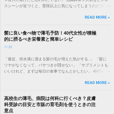
スシーンが近づくと、普段以上に気になってしまうのが 頭頂
部の透け感や生え際の後退 です。 集合写真に写る自分の姿を
READ MORE »
見てショックを受けたり、お辞儀をする瞬間に「頭を見られ
ているかも」と不安になったりするのは、非常に辛いもので
す。育毛には時間がかかりますが、冠婚葬祭は待ってくれま
髪に良い食べ物で薄毛予防！40代女性が積極
せん。 実は、現代の「大人の身だしなみ」として、 即日で薄
的に摂るべき栄養素と簡単レシピ
毛をカバーして若々しい印象を取り戻すテクニック が定着し
11:55
つつあります。マナーとしての清潔感を整え、自信を持って
参列するための「失敗しない薄毛隠し術」を徹底解説しま
「最近、排水溝に溜まる髪の毛が増えた気がする…」 「髪に
す。 なぜ冠婚葬祭では「薄毛カバー」が重要なのか？ 冠婚葬
ツヤがなくなって、パサつきが隠せない」 「サプリメントも
祭は、久々に会う親戚や知人が一堂に会する場です。そこで
いいけれど、まずは毎日の食事でなんとかしたい」 40代を迎
の第一印象は、その後のイメージに大きく影響を与えます。
えると、髪のボリューム不足や細毛に悩む女性が急増しま
礼服（ブラックスーツ）とのコントラスト : 黒い服を着ると、
READ MORE »
す。実は、髪は「血余（けつよ）」とも呼ばれ、体内の栄養
肌の白さが強調されます。そのため、地肌の透けが普段より
が十分に行き渡った後、最後に余った栄養で作られる場所。
も目立ってしまう傾向があります。 写真や動画に残る : 結婚
つまり、**髪の悩みは「体からの栄養不足のサイン」**かも
式などの慶事では、一生残る写真に記録されます。後で見返
高校生の薄毛、病院は何科に行くべき？皮膚
しれません。 高級なシャンプーや育毛剤を使う前に、まずは
したときに後悔しない準備が必要です。 清潔感とエチケット :
科受診の目安と市販の育毛剤を使うときの注
体の中から「髪の材料」を届けてあげることが、根本的な薄
髪を整えることは、相手への敬意でもあります。ボリューム
意点
毛予防への近道です。 この記事では、40代女性が美髪を取り