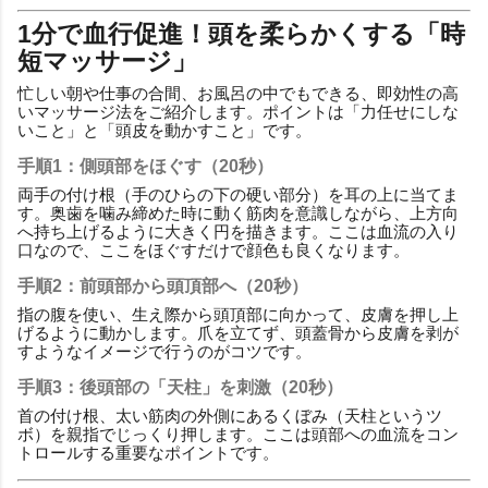
1分で血行促進！頭を柔らかくする「時
短マッサージ」
忙しい朝や仕事の合間、お風呂の中でもできる、即効性の高
いマッサージ法をご紹介します。ポイントは「力任せにしな
いこと」と「頭皮を動かすこと」です。
手順1：側頭部をほぐす（20秒）
両手の付け根（手のひらの下の硬い部分）を耳の上に当てま
す。奥歯を噛み締めた時に動く筋肉を意識しながら、上方向
へ持ち上げるように大きく円を描きます。ここは血流の入り
口なので、ここをほぐすだけで顔色も良くなります。
手順2：前頭部から頭頂部へ（20秒）
指の腹を使い、生え際から頭頂部に向かって、皮膚を押し上
げるように動かします。爪を立てず、頭蓋骨から皮膚を剥が
すようなイメージで行うのがコツです。
手順3：後頭部の「天柱」を刺激（20秒）
首の付け根、太い筋肉の外側にあるくぼみ（天柱というツ
ボ）を親指でじっくり押します。ここは頭部への血流をコン
トロールする重要なポイントです。