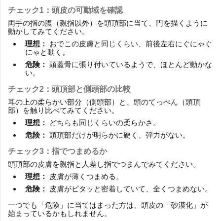
チェック1：頭皮の可動域を確認
両手の指の腹（親指以外）を頭頂部に当て、円を描くように
動かしてみてください。
理想：
おでこの皮膚と同じくらい、前後左右にぐにゃぐ
にゃと動く。
危険：
頭蓋骨に張り付いているようで、ほとんど動かな
い。
チェック2：頭頂部と側頭部の比較
耳の上の柔らかい部分（側頭部）と、頭のてっぺん（頭頂
部）を触り比べてみてください。
理想：
どちらも同じくらいの柔らかさ。
危険：
頭頂部だけが明らかに硬く、弾力がない。
チェック3：指でつまめるか
頭頂部の皮膚を親指と人差し指でつまんでみてください。
理想：
皮膚が薄くつまめる。
危険：
皮膚がピタッと密着していて、全くつまめない。
一つでも「危険」に当てはまった方は、頭皮の「砂漠化」が
始まっているかもしれません。