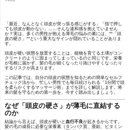
「最近、なんとなく頭皮が突っ張る感じがする」「指で押し
ても頭皮が動かない」……そんな違和感を抱えていません
か？実は、多くの男性が抱える薄毛の悩みの裏には、**「頭
皮の硬さ」**という重大なサインが隠れていることがありま
す。
頭皮が硬い状態を放置することは、植物を育てる土壌がコン
クリートのように固まってしまっているのと同じです。栄養
が毛根に届かず、髪の毛が細くなったり抜けやすくなったり
するリスクが高まります。
この記事では、自分の頭皮の状態を知るための簡単なセルフ
チェック法から、忙しい男性でも毎日続けられる「1分間で頭
を柔らかくするマッサージ術」までを詳しく解説します。将
来の髪を守るための第一歩を、今すぐ踏み出しましょう。
なぜ「頭皮の硬さ」が薄毛に直結する
のか
結論から言えば、頭皮が硬いと
血行不良
が起きるからです。
髪の毛の成長に必要な栄養素（タンパク質、亜鉛、ビタミン