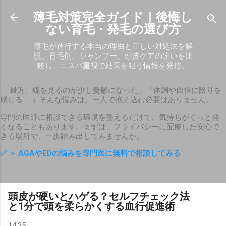
スキップしてメイン コンテンツに移動
薄毛対策完全ガイド｜後悔し
ない育毛・発毛の選び方
薄毛が進行する本当の理由と正しい対処法を解
説。育毛剤、シャンプー、頭皮ケアの違いを比
較し、コスパ重視で結果を狙う情報を発信。
「最近、鏡を見るのが少し憂鬱になった」「体調や自信に陰りを
感じる……」そんな悩みは、一人で抱え込む必要はありません。
専門の医師に相談できる環境を整えるだけで、気持ちがぐっと軽
くなることもあります。まずは、プライバシーに配慮した安心で
きる場所で、一歩踏み出してみませんか。
✅
＞ AGAやEDの悩みを専門医に無料で相談してみる
頭皮が硬いとハゲる？セルフチェック法
と1分で頭を柔らかくする血行促進術
14:35