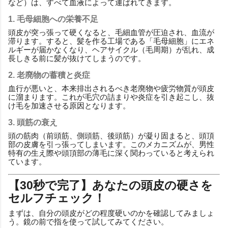
など）は、すべて血液によって運ばれてきます。
1. 毛母細胞への栄養不足
頭皮が突っ張って硬くなると、毛細血管が圧迫され、血流が
滞ります。すると、髪を作る工場である「毛母細胞」にエネ
ルギーが届かなくなり、ヘアサイクル（毛周期）が乱れ、成
長しきる前に髪が抜けてしまうのです。
2. 老廃物の蓄積と炎症
血行が悪いと、本来排出されるべき老廃物や疲労物質が頭皮
に溜まります。これが毛穴の詰まりや炎症を引き起こし、抜
け毛を加速させる原因となります。
3. 頭筋の衰え
頭の筋肉（前頭筋、側頭筋、後頭筋）が凝り固まると、頭頂
部の皮膚を引っ張ってしまいます。このメカニズムが、男性
特有の生え際や頭頂部の薄毛に深く関わっていると考えられ
ています。
【30秒で完了】あなたの頭皮の硬さを
セルフチェック！
まずは、自分の頭皮がどの程度硬いのかを確認してみましょ
う。鏡の前で指を使って試してみてください。