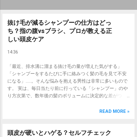
抜け毛が減るシャンプーの仕方はどっ
ち？指の腹vsブラシ、プロが教える正
しい頭皮ケア
14:36
「最近、排水溝に溜まる抜け毛の量が増えた気がする」
「シャンプーをするたびに手に絡みつく髪の毛を見て不安
になる」……。そんな悩みを抱える男性は非常に多いもので
す。 実は、毎日当たり前に行っている「シャンプー」のや
り方次第で、数年後の髪のボリュームに決定的な差がつく
ことをご存知でしょうか。良かれと思って力一杯洗った
り、高価なブラシを使ったりしていても、それが頭皮を傷
READ MORE »
つけ、逆に抜け毛を加速させているケースも少なくありま
せん。 この記事では、薄毛対策の基本である「指の腹」と
頭皮が硬いとハゲる？セルフチェック
「シャンプーブラシ」のどちらが抜け毛予防に効果的なの