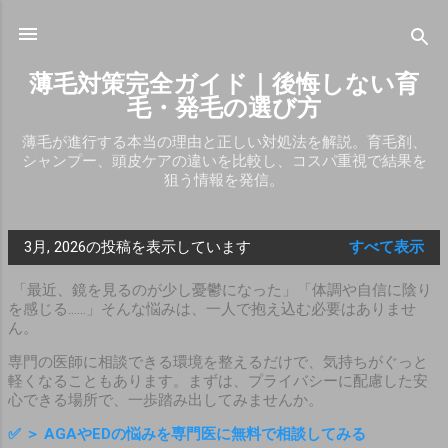
スキップしてメイン コンテンツに移動
薄毛対策完全ガイド｜後悔しない育
毛・発毛の選び方
薄毛が進行する本当の理由と正しい対処法を解説。育毛剤、
シャンプー、頭皮ケアの違いを比較し、コスパ重視で結果を
狙う情報を発信。
3月, 2026の投稿を表示しています
すべて表示
投
「最近、鏡を見るのが少し憂鬱になった」「体調や自信に陰り
稿
を感じる……」そんな悩みは、一人で抱え込む必要はありませ
ん。
専門の医師に相談できる環境を整えるだけで、気持ちがぐっと
軽くなることもあります。まずは、プライバシーに配慮した安
心できる場所で、一歩踏み出してみませんか。
✅
＞ AGAやEDの悩みを専門医に無料で相談してみる