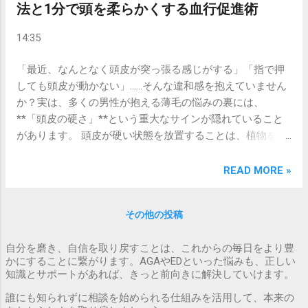
か、プロの視点から徹底比較します。今日から実践できる
法と1分で頭を柔らかくする血行促進術
「正しい頭皮ケア」をマスターして、健やかで力強い髪を
14:35
取り戻しましょう。 結論：抜け毛を減らすなら「指の腹」
が基本、使い分けが理想 結論から言えば、頭皮への優しさ
「最近、なんとなく頭皮が突っ張る感じがする」「指で押
と抜け毛防止を最優先するなら**「指の腹」 で洗うのが基
しても頭皮が動かない」……そんな違和感を抱えていません
本です。しかし、現代人の硬くなった頭皮や皮脂詰まりを
か？実は、多くの男性が抱える薄毛の悩みの裏には、
解消するには、 「シャンプーブラシ」**を補助的に使うの
**「頭皮の硬さ」**という重大なサインが隠れていること
が最も効率的です。 それぞれのメリットと、なぜ使い分け
があります。 頭皮が硬い状態を放置することは、植物を育
が必要なのかを深掘りしていきましょう。 1. 「指の腹」で
てる土壌がコンクリートのように固まってしまっているの
洗うメリットと鉄則 人間の指先は、非常に繊細なセンサー
と同じです。栄養が毛根に届かず、髪の毛が細くなったり
READ MORE »
です。「ここは凝っているな」「ここは脂っぽいな」とい
抜けやすくなったりするリスクが高まります。 この記事で
った頭皮のわずかな変化を察知しながら、力加減を微調整
は、自分の頭皮の状態を知るための簡単なセルフチェック
できます。 摩擦を最小限に抑える： 爪を立てず、指の腹で
その他の投稿
法から、忙しい男性でも毎日続けられる「1分間で頭を柔ら
頭皮を揉むように動かすことで、髪の根元にかかる負担を
かくするマッサージ術」までを詳しく解説します。将来の
減らし、成長途中の産毛が抜けるのを防ぎます。 マッサー
自分を磨き、自信を取り戻すことは、これからの毎日をより豊
髪を守るための第一歩を、今すぐ踏み出しましょう。 なぜ
ジ効果： 指の体温が伝わることで血管が拡張し、リラクゼ
かにすることに繋がります。AGAやEDといった悩みも、正しい
「頭皮の硬さ」が薄毛に直結するのか 結論から言えば、頭
ーション効果と血行促進が同時に得られます。 2. 「シャン
知識とサポートがあれば、きっと前向きに解決していけます。
皮が硬いと 血行不良 が起きるからです。髪の毛の成長に必
プーブラシ」が効果的なケース 「指だけではスッキリしな
誰にも知られずに相談を始められる仕組みを活用して、本来の
要な栄養素（タンパク質、亜鉛、ビタミンなど）は、すべ
い」「頭皮がカチカチに硬い」という方には、シリコン製