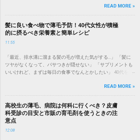
READ MORE »
見てショックを受けたり、お辞儀をする瞬間に「頭を見られ
ているかも」と不安になったりするのは、非常に辛いもので
す。育毛には時間がかかりますが、冠婚葬祭は待ってくれま
髪に良い食べ物で薄毛予防！40代女性が積極
せん。 実は、現代の「大人の身だしなみ」として、 即日で薄
的に摂るべき栄養素と簡単レシピ
毛をカバーして若々しい印象を取り戻すテクニック が定着し
11:55
つつあります。マナーとしての清潔感を整え、自信を持って
参列するための「失敗しない薄毛隠し術」を徹底解説しま
「最近、排水溝に溜まる髪の毛が増えた気がする…」 「髪に
す。 なぜ冠婚葬祭では「薄毛カバー」が重要なのか？ 冠婚葬
ツヤがなくなって、パサつきが隠せない」 「サプリメントも
祭は、久々に会う親戚や知人が一堂に会する場です。そこで
いいけれど、まずは毎日の食事でなんとかしたい」 40代を迎
の第一印象は、その後のイメージに大きく影響を与えます。
えると、髪のボリューム不足や細毛に悩む女性が急増しま
礼服（ブラックスーツ）とのコントラスト : 黒い服を着ると、
READ MORE »
す。実は、髪は「血余（けつよ）」とも呼ばれ、体内の栄養
肌の白さが強調されます。そのため、地肌の透けが普段より
が十分に行き渡った後、最後に余った栄養で作られる場所。
も目立ってしまう傾向があります。 写真や動画に残る : 結婚
つまり、**髪の悩みは「体からの栄養不足のサイン」**かも
式などの慶事では、一生残る写真に記録されます。後で見返
高校生の薄毛、病院は何科に行くべき？皮膚
しれません。 高級なシャンプーや育毛剤を使う前に、まずは
したときに後悔しない準備が必要です。 清潔感とエチケット :
科受診の目安と市販の育毛剤を使うときの注
体の中から「髪の材料」を届けてあげることが、根本的な薄
髪を整えることは、相手への敬意でもあります。ボリューム
意点
毛予防への近道です。 この記事では、40代女性が美髪を取り
を補うことで、健康的でハツラツとした印象を演出できま
12:08
戻すために欠かせない栄養素と、忙しい毎日でもパッと作れ
す。 即日で変身！シーン別・最適な薄毛隠しアイテムの選び
る簡単レシピを詳しくご紹介します。 1. 40代女性が「髪のた