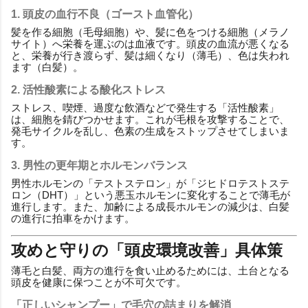
1. 頭皮の血行不良（ゴースト血管化）
髪を作る細胞（毛母細胞）や、髪に色をつける細胞（メラノ
サイト）へ栄養を運ぶのは血液です。頭皮の血流が悪くなる
と、栄養が行き渡らず、髪は細くなり（薄毛）、色は失われ
ます（白髪）。
2. 活性酸素による酸化ストレス
ストレス、喫煙、過度な飲酒などで発生する「活性酸素」
は、細胞を錆びつかせます。これが毛根を攻撃することで、
発毛サイクルを乱し、色素の生成をストップさせてしまいま
す。
3. 男性の更年期とホルモンバランス
男性ホルモンの「テストステロン」が「ジヒドロテストステ
ロン（DHT）」という悪玉ホルモンに変化することで薄毛が
進行します。また、加齢による成長ホルモンの減少は、白髪
の進行に拍車をかけます。
攻めと守りの「頭皮環境改善」具体策
薄毛と白髪、両方の進行を食い止めるためには、土台となる
頭皮を健康に保つことが不可欠です。
「正しいシャンプー」で毛穴の詰まりを解消