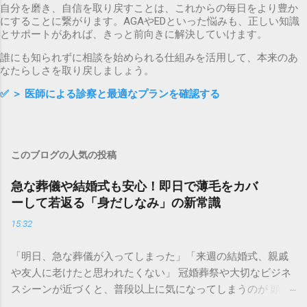
自分を磨き、自信を取り戻すことは、これからの毎日をより豊か
にすることに繋がります。AGAやEDといった悩みも、正しい知識
とサポートがあれば、きっと前向きに解決していけます。
誰にも知られずに相談を始められる仕組みを活用して、本来のあ
なたらしさを取り戻しましょう。
✅
＞ 医師による診察と最適なプランを確認する
このブログの人気の投稿
急な葬儀や結婚式も安心！即日で薄毛をカバ
ーして若返る「身だしなみ」の新常識
15:32
「明日、急な葬儀が入ってしまった」「来週の結婚式、親戚
や友人に老けたと思われたくない」 冠婚葬祭や大切なビジネ
スシーンが近づくと、普段以上に気になってしまうのが 頭頂
部の透け感や生え際の後退 です。 集合写真に写る自分の姿を