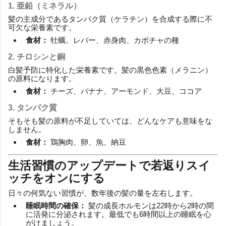
1. 亜鉛（ミネラル）
髪の主成分であるタンパク質（ケラチン）を合成する際に不
可欠な栄養素です。
食材：
牡蠣、レバー、赤身肉、カボチャの種
2. チロシンと銅
白髪予防に特化した栄養素です。髪の黒色色素（メラニン）
の原料になります。
食材：
チーズ、バナナ、アーモンド、大豆、ココア
3. タンパク質
そもそも髪の原料が不足していては、どんなケアも意味をな
しません。
食材：
鶏胸肉、卵、魚、納豆
生活習慣のアップデートで若返りスイ
ッチをオンにする
日々の何気ない習慣が、数年後の髪の量を左右します。
睡眠時間の確保：
髪の成長ホルモンは22時から2時の間
に活発に分泌されます。最低でも6時間以上の睡眠を心
がけましょう。