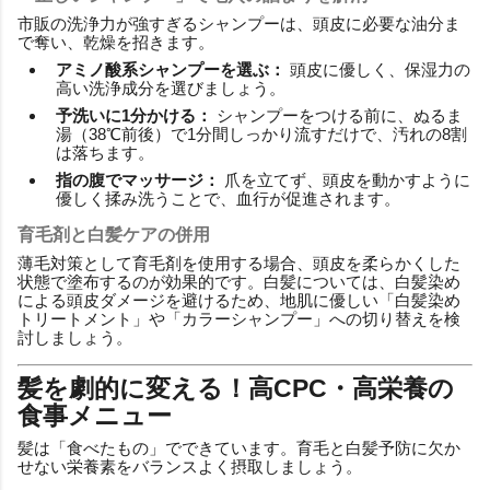
市販の洗浄力が強すぎるシャンプーは、頭皮に必要な油分ま
で奪い、乾燥を招きます。
アミノ酸系シャンプーを選ぶ：
頭皮に優しく、保湿力の
高い洗浄成分を選びましょう。
予洗いに1分かける：
シャンプーをつける前に、ぬるま
湯（38℃前後）で1分間しっかり流すだけで、汚れの8割
は落ちます。
指の腹でマッサージ：
爪を立てず、頭皮を動かすように
優しく揉み洗うことで、血行が促進されます。
育毛剤と白髪ケアの併用
薄毛対策として育毛剤を使用する場合、頭皮を柔らかくした
状態で塗布するのが効果的です。白髪については、白髪染め
による頭皮ダメージを避けるため、地肌に優しい「白髪染め
トリートメント」や「カラーシャンプー」への切り替えを検
討しましょう。
髪を劇的に変える！高CPC・高栄養の
食事メニュー
髪は「食べたもの」でできています。育毛と白髪予防に欠か
せない栄養素をバランスよく摂取しましょう。