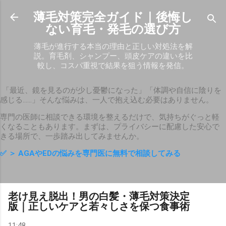
スキップしてメイン コンテンツに移動
薄毛対策完全ガイド｜後悔し
ない育毛・発毛の選び方
薄毛が進行する本当の理由と正しい対処法を解
説。育毛剤、シャンプー、頭皮ケアの違いを比
較し、コスパ重視で結果を狙う情報を発信。
「最近、鏡を見るのが少し憂鬱になった」「体調や自信に陰りを
感じる……」そんな悩みは、一人で抱え込む必要はありません。
専門の医師に相談できる環境を整えるだけで、気持ちがぐっと軽
くなることもあります。まずは、プライバシーに配慮した安心で
きる場所で、一歩踏み出してみませんか。
✅
＞ AGAやEDの悩みを専門医に無料で相談してみる
老け見え脱出！男の白髪・薄毛対策決定
版｜正しいケアと若々しさを保つ食事術
11:48