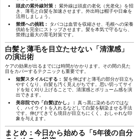
頭皮の紫外線対策：
紫外線は頭皮の老化（光老化）を招
き、薄毛と白髪を加速させます。外出時は帽子や日傘を
活用しましょう。
禁煙への挑戦：
タバコは血管を収縮させ、毛根への栄養
供給を完全にストップさせます。髪を本気で守るなら、
禁煙は最大の育毛対策です。
白髪と薄毛を目立たせない「清潔感」
の演出術
ケアの効果が出るまでには時間がかかります。その間の見た
目をカバーするテクニックも重要です。
短髪スタイルにする：
髪を伸ばすと薄毛の部分が目立ち
やすくなり、白髪も汚く見えがちです。思い切ってサイ
ドを短く刈り上げることで、清潔感とボリューム感を演
出できます。
美容院での「白髪ぼかし」：
真っ黒に染めるのではな
く、ハイライトを入れるなどして白髪を馴染ませる手法
です。伸びてきても境目が目立ちにくく、おしゃれな印
象を与えます。
まとめ：今日から始める「5年後の自分