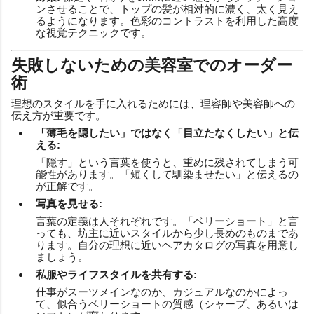
ンさせることで、トップの髪が相対的に濃く、太く見え
るようになります。色彩のコントラストを利用した高度
な視覚テクニックです。
失敗しないための美容室でのオーダー
術
理想のスタイルを手に入れるためには、理容師や美容師への
伝え方が重要です。
「薄毛を隠したい」ではなく「目立たなくしたい」と伝
える:
「隠す」という言葉を使うと、重めに残されてしまう可
能性があります。「短くして馴染ませたい」と伝えるの
が正解です。
写真を見せる:
言葉の定義は人それぞれです。「ベリーショート」と言
っても、坊主に近いスタイルから少し長めのものまであ
ります。自分の理想に近いヘアカタログの写真を用意し
ましょう。
私服やライフスタイルを共有する:
仕事がスーツメインなのか、カジュアルなのかによっ
て、似合うベリーショートの質感（シャープ、あるいは