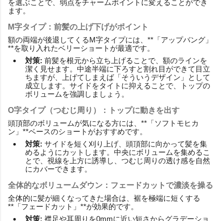
を選ぶことで、弱点をチャームポイントに変えることができ
ます。
M字タイプ：前髪の上げ下げがポイント
額の両端が後退してくるM字タイプには、**「アップバング」
**を取り入れたベリーショートが最適です。
対策:
前髪を根元から立ち上げることで、額のラインを
潔く見せます。中途半端に下ろすと割れ目ができて目立
ちますが、上げてしまえば「そういうデザイン」として
成立します。サイドをタイトに抑えることで、トップの
ボリュームを強調しましょう。
O字タイプ（つむじ周り）：トップに動きを出す
頭頂部のボリュームが気になる方には、**「ソフトモヒカ
ン」**ベースのショートがおすすめです。
対策:
サイドを短く刈り上げ、頭頂部に向かって髪を集
めるようにカットします。中央にボリュームを集めるこ
とで、視線を上方に誘導し、つむじ周りの透け感を自然
にカバーできます。
全体的なボリュームダウン：フェードカットで濃淡を操る
全体的に髪が細くなってきた場合は、裾を極端に短くする
**「フェードカット」**が効果的です。
対策:
襟足や耳周りを0mmに近い短さからグラデーショ