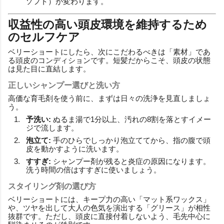
ソフト）が変わります。
収益性の高い頭皮環境を維持するため
のセルフケア
ベリーショートにしたら、次にこだわるべきは「素材」であ
る頭皮のコンディションです。短髪だからこそ、頭皮の状態
は見た目に直結します。
正しいシャンプー選びと洗い方
高価な育毛剤を使う前に、まずは日々の洗浄を見直しましょ
う。
予洗い:
ぬるま湯で1分以上、汚れの8割を落とすイメー
ジで流します。
泡立て:
手のひらでしっかり泡立ててから、指の腹で頭
皮を動かすように洗います。
すすぎ:
シャンプー剤が残ると炎症の原因になります。
洗う時間の倍はすすぎに使いましょう。
スタイリング剤の選び方
ベリーショートには、キープ力の高い「マット系ワックス」
や、ツヤを出して大人の色気を演出する「グリース」が相性
抜群です。ただし、頭皮に直接付着しないよう、毛先中心に