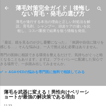
スキップしてメイン コンテンツに移動
薄毛対策完全ガイド｜後悔し
ない育毛・発毛の選び方
薄毛が進行する本当の理由と正しい対処法を解
説。育毛剤、シャンプー、頭皮ケアの違いを比
較し、コスパ重視で結果を狙う情報を発信。
「最近、鏡を見るのが少し憂鬱になった」「体調や自信に陰りを
感じる……」そんな悩みは、一人で抱え込む必要はありません。
専門の医師に相談できる環境を整えるだけで、気持ちがぐっと軽
くなることもあります。まずは、プライバシーに配慮した安心で
きる場所で、一歩踏み出してみませんか。
✅
＞ AGAやEDの悩みを専門医に無料で相談してみる
薄毛を武器に変える！男性向けベリーシ
ョートが最強の解決策である理由
11:33