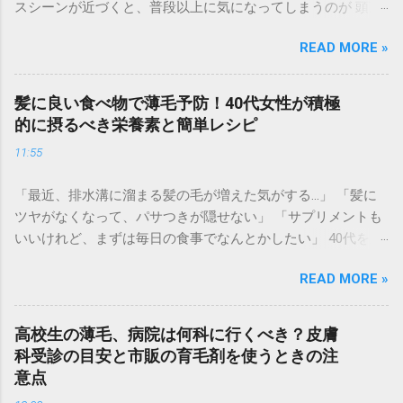
スシーンが近づくと、普段以上に気になってしまうのが 頭頂
部の透け感や生え際の後退 です。 集合写真に写る自分の姿を
READ MORE »
見てショックを受けたり、お辞儀をする瞬間に「頭を見られ
ているかも」と不安になったりするのは、非常に辛いもので
す。育毛には時間がかかりますが、冠婚葬祭は待ってくれま
髪に良い食べ物で薄毛予防！40代女性が積極
せん。 実は、現代の「大人の身だしなみ」として、 即日で薄
的に摂るべき栄養素と簡単レシピ
毛をカバーして若々しい印象を取り戻すテクニック が定着し
11:55
つつあります。マナーとしての清潔感を整え、自信を持って
参列するための「失敗しない薄毛隠し術」を徹底解説しま
「最近、排水溝に溜まる髪の毛が増えた気がする…」 「髪に
す。 なぜ冠婚葬祭では「薄毛カバー」が重要なのか？ 冠婚葬
ツヤがなくなって、パサつきが隠せない」 「サプリメントも
祭は、久々に会う親戚や知人が一堂に会する場です。そこで
いいけれど、まずは毎日の食事でなんとかしたい」 40代を迎
の第一印象は、その後のイメージに大きく影響を与えます。
えると、髪のボリューム不足や細毛に悩む女性が急増しま
礼服（ブラックスーツ）とのコントラスト : 黒い服を着ると、
READ MORE »
す。実は、髪は「血余（けつよ）」とも呼ばれ、体内の栄養
肌の白さが強調されます。そのため、地肌の透けが普段より
が十分に行き渡った後、最後に余った栄養で作られる場所。
も目立ってしまう傾向があります。 写真や動画に残る : 結婚
つまり、**髪の悩みは「体からの栄養不足のサイン」**かも
式などの慶事では、一生残る写真に記録されます。後で見返
高校生の薄毛、病院は何科に行くべき？皮膚
しれません。 高級なシャンプーや育毛剤を使う前に、まずは
したときに後悔しない準備が必要です。 清潔感とエチケット :
科受診の目安と市販の育毛剤を使うときの注
体の中から「髪の材料」を届けてあげることが、根本的な薄
髪を整えることは、相手への敬意でもあります。ボリューム
意点
毛予防への近道です。 この記事では、40代女性が美髪を取り
を補うことで、健康的でハツラツとした印象を演出できま