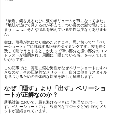
「最近、鏡を見るたびに髪のボリュームが気になってきた」
「地肌が透けて見えるのが不安で、つい長めの髪で隠してし
まう」……。そんな悩みを抱えている男性は少なくありませ
ん。
実は、薄毛が気になり始めたときこそ、思い切って**「ベリ
ーショート」**に挑戦する絶好のタイミングです。髪を長く
残して隠そうとすると、かえって薄い部分と濃い部分のコン
トラストが強調され、周囲に「隠している感」を与えてしま
いがちです。
この記事では、薄毛に悩む男性がなぜベリーショートにすべ
きなのか、その圧倒的なメリットと、自分に似合うスタイル
を見つけるための具体的な対策を詳しく解説します。
なぜ「隠す」より「出す」ベリーショ
ートが正解なのか？
薄毛対策において、最も避けるべきは「無理なカバー」で
す。ベリーショートには、視覚的なマジックと実用的なメリ
ットが凝縮されています。