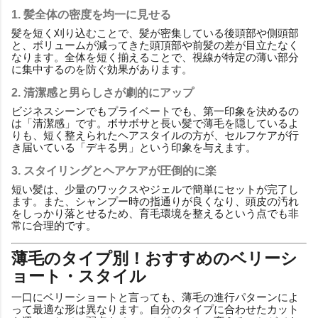
1. 髪全体の密度を均一に見せる
髪を短く刈り込むことで、髪が密集している後頭部や側頭部
と、ボリュームが減ってきた頭頂部や前髪の差が目立たなく
なります。全体を短く揃えることで、視線が特定の薄い部分
に集中するのを防ぐ効果があります。
2. 清潔感と男らしさが劇的にアップ
ビジネスシーンでもプライベートでも、第一印象を決めるの
は「清潔感」です。ボサボサと長い髪で薄毛を隠しているよ
りも、短く整えられたヘアスタイルの方が、セルフケアが行
き届いている「デキる男」という印象を与えます。
3. スタイリングとヘアケアが圧倒的に楽
短い髪は、少量のワックスやジェルで簡単にセットが完了し
ます。また、シャンプー時の指通りが良くなり、頭皮の汚れ
をしっかり落とせるため、育毛環境を整えるという点でも非
常に合理的です。
薄毛のタイプ別！おすすめのベリーシ
ョート・スタイル
一口にベリーショートと言っても、薄毛の進行パターンによ
って最適な形は異なります。自分のタイプに合わせたカット