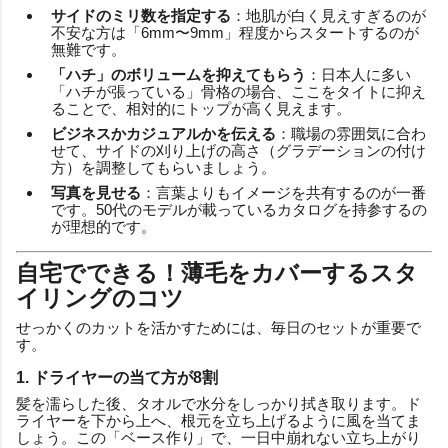
サイドのミリ数を指定する
：地肌が白く見えすぎるのが
不安な方は「6mm〜9mm」程度からスタートするのが
無難です。
「ハチ」のボリュームを抑えてもらう
：日本人に多い
「ハチが張っている」骨格の場合、ここをタイトに抑え
ることで、相対的にトップが高く見えます。
ビジネスかカジュアルかを伝える
：職場の雰囲気に合わ
せて、サイドの刈り上げの高さ（グラデーションの付け
方）を調整してもらいましょう。
写真を見せる
：言葉よりもイメージを共有するのが一番
です。50代のモデルが載っているカタログを持参するの
が理想的です。
自宅でできる！薄毛をカバーするスタ
イリングのコツ
せっかくのカットを活かすためには、毎日のセットが重要で
す。
1. ドライヤーの当て方が8割
髪を濡らした後、タオルで水分をしっかり拭き取ります。ド
ライヤーを下から上へ、根元を立ち上げるように風を当てま
しょう。この「ベース作り」で、一日中崩れない立ち上がり