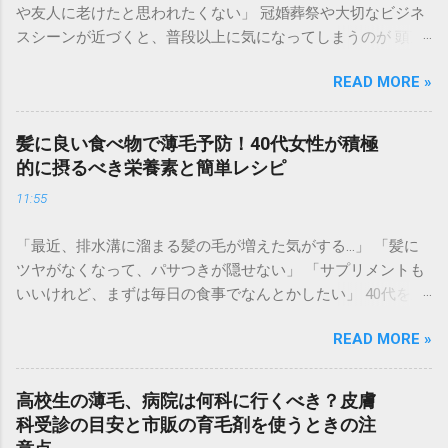
や友人に老けたと思われたくない」 冠婚葬祭や大切なビジネ
スシーンが近づくと、普段以上に気になってしまうのが 頭頂
部の透け感や生え際の後退 です。 集合写真に写る自分の姿を
READ MORE »
見てショックを受けたり、お辞儀をする瞬間に「頭を見られ
ているかも」と不安になったりするのは、非常に辛いもので
す。育毛には時間がかかりますが、冠婚葬祭は待ってくれま
髪に良い食べ物で薄毛予防！40代女性が積極
せん。 実は、現代の「大人の身だしなみ」として、 即日で薄
的に摂るべき栄養素と簡単レシピ
毛をカバーして若々しい印象を取り戻すテクニック が定着し
11:55
つつあります。マナーとしての清潔感を整え、自信を持って
参列するための「失敗しない薄毛隠し術」を徹底解説しま
「最近、排水溝に溜まる髪の毛が増えた気がする…」 「髪に
す。 なぜ冠婚葬祭では「薄毛カバー」が重要なのか？ 冠婚葬
ツヤがなくなって、パサつきが隠せない」 「サプリメントも
祭は、久々に会う親戚や知人が一堂に会する場です。そこで
いいけれど、まずは毎日の食事でなんとかしたい」 40代を迎
の第一印象は、その後のイメージに大きく影響を与えます。
えると、髪のボリューム不足や細毛に悩む女性が急増しま
礼服（ブラックスーツ）とのコントラスト : 黒い服を着ると、
READ MORE »
す。実は、髪は「血余（けつよ）」とも呼ばれ、体内の栄養
肌の白さが強調されます。そのため、地肌の透けが普段より
が十分に行き渡った後、最後に余った栄養で作られる場所。
も目立ってしまう傾向があります。 写真や動画に残る : 結婚
つまり、**髪の悩みは「体からの栄養不足のサイン」**かも
式などの慶事では、一生残る写真に記録されます。後で見返
高校生の薄毛、病院は何科に行くべき？皮膚
しれません。 高級なシャンプーや育毛剤を使う前に、まずは
したときに後悔しない準備が必要です。 清潔感とエチケット :
科受診の目安と市販の育毛剤を使うときの注
体の中から「髪の材料」を届けてあげることが、根本的な薄
髪を整えることは、相手への敬意でもあります。ボリューム