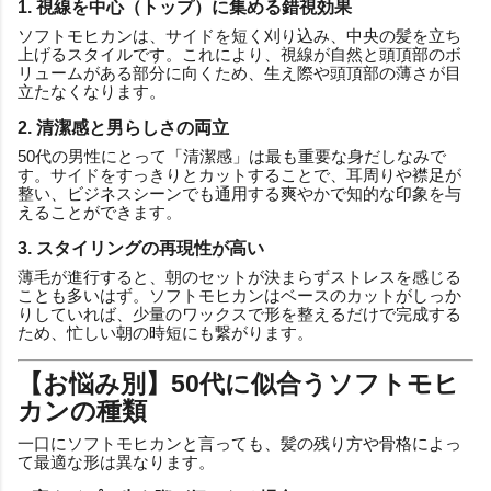
1. 視線を中心（トップ）に集める錯視効果
ソフトモヒカンは、サイドを短く刈り込み、中央の髪を立ち
上げるスタイルです。これにより、視線が自然と頭頂部のボ
リュームがある部分に向くため、生え際や頭頂部の薄さが目
立たなくなります。
2. 清潔感と男らしさの両立
50代の男性にとって「清潔感」は最も重要な身だしなみで
す。サイドをすっきりとカットすることで、耳周りや襟足が
整い、ビジネスシーンでも通用する爽やかで知的な印象を与
えることができます。
3. スタイリングの再現性が高い
薄毛が進行すると、朝のセットが決まらずストレスを感じる
ことも多いはず。ソフトモヒカンはベースのカットがしっか
りしていれば、少量のワックスで形を整えるだけで完成する
ため、忙しい朝の時短にも繋がります。
【お悩み別】50代に似合うソフトモヒ
カンの種類
一口にソフトモヒカンと言っても、髪の残り方や骨格によっ
て最適な形は異なります。