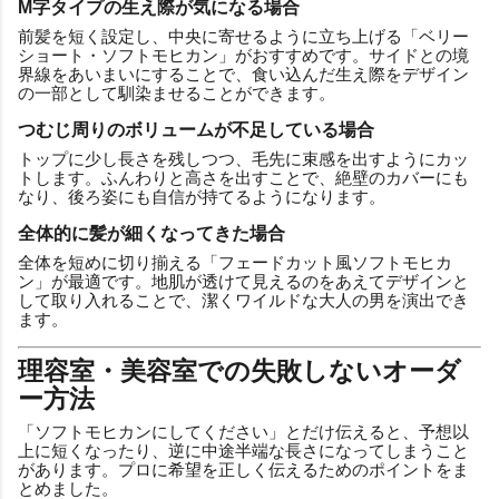
M字タイプの生え際が気になる場合
前髪を短く設定し、中央に寄せるように立ち上げる「ベリー
ショート・ソフトモヒカン」がおすすめです。サイドとの境
界線をあいまいにすることで、食い込んだ生え際をデザイン
の一部として馴染ませることができます。
つむじ周りのボリュームが不足している場合
トップに少し長さを残しつつ、毛先に束感を出すようにカッ
トします。ふんわりと高さを出すことで、絶壁のカバーにも
なり、後ろ姿にも自信が持てるようになります。
全体的に髪が細くなってきた場合
全体を短めに切り揃える「フェードカット風ソフトモヒカ
ン」が最適です。地肌が透けて見えるのをあえてデザインと
して取り入れることで、潔くワイルドな大人の男を演出でき
ます。
理容室・美容室での失敗しないオーダ
ー方法
「ソフトモヒカンにしてください」とだけ伝えると、予想以
上に短くなったり、逆に中途半端な長さになってしまうこと
があります。プロに希望を正しく伝えるためのポイントをま
とめました。