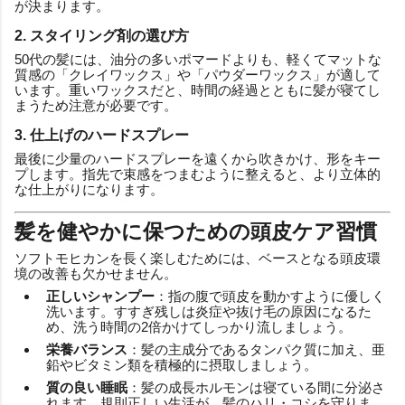
が決まります。
2. スタイリング剤の選び方
50代の髪には、油分の多いポマードよりも、軽くてマットな
質感の「クレイワックス」や「パウダーワックス」が適して
います。重いワックスだと、時間の経過とともに髪が寝てし
まうため注意が必要です。
3. 仕上げのハードスプレー
最後に少量のハードスプレーを遠くから吹きかけ、形をキー
プします。指先で束感をつまむように整えると、より立体的
な仕上がりになります。
髪を健やかに保つための頭皮ケア習慣
ソフトモヒカンを長く楽しむためには、ベースとなる頭皮環
境の改善も欠かせません。
正しいシャンプー
：指の腹で頭皮を動かすように優しく
洗います。すすぎ残しは炎症や抜け毛の原因になるた
め、洗う時間の2倍かけてしっかり流しましょう。
栄養バランス
：髪の主成分であるタンパク質に加え、亜
鉛やビタミン類を積極的に摂取しましょう。
質の良い睡眠
：髪の成長ホルモンは寝ている間に分泌さ
れます。規則正しい生活が、髪のハリ・コシを守りま