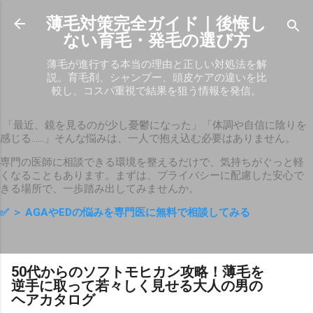
スキップしてメイン コンテンツに移動
薄毛対策完全ガイド｜後悔し
ない育毛・発毛の選び方
薄毛が進行する本当の理由と正しい対処法を解
説。育毛剤、シャンプー、頭皮ケアの違いを比
較し、コスパ重視で結果を狙う情報を発信。
「最近、鏡を見るのが少し憂鬱になった」「体調や自信に陰りを
感じる……」そんな悩みは、一人で抱え込む必要はありません。
専門の医師に相談できる環境を整えるだけで、気持ちがぐっと軽
くなることもあります。まずは、プライバシーに配慮した安心で
きる場所で、一歩踏み出してみませんか。
✅
＞ AGAやEDの悩みを専門医に無料で相談してみる
50代からのソフトモヒカン攻略！薄毛を
逆手に取って若々しく見せる大人の男の
ヘアカタログ