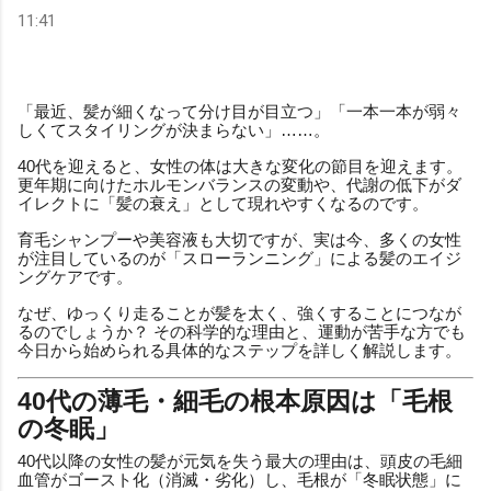
11:41
「最近、髪が細くなって分け目が目立つ」「一本一本が弱々
しくてスタイリングが決まらない」……。
40代を迎えると、女性の体は大きな変化の節目を迎えます。
更年期に向けたホルモンバランスの変動や、代謝の低下がダ
イレクトに「髪の衰え」として現れやすくなるのです。
育毛シャンプーや美容液も大切ですが、実は今、多くの女性
が注目しているのが「スローランニング」による髪のエイジ
ングケアです。
なぜ、ゆっくり走ることが髪を太く、強くすることにつなが
るのでしょうか？ その科学的な理由と、運動が苦手な方でも
今日から始められる具体的なステップを詳しく解説します。
40代の薄毛・細毛の根本原因は「毛根
の冬眠」
40代以降の女性の髪が元気を失う最大の理由は、頭皮の毛細
血管がゴースト化（消滅・劣化）し、毛根が「冬眠状態」に