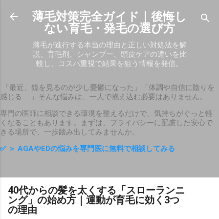
スキップしてメイン コンテンツに移動
薄毛対策完全ガイド｜後悔し
ない育毛・発毛の選び方
薄毛が進行する本当の理由と正しい対処法を解
説。育毛剤、シャンプー、頭皮ケアの違いを比
較し、コスパ重視で結果を狙う情報を発信。
「最近、鏡を見るのが少し憂鬱になった」「体調や自信に陰りを
感じる……」そんな悩みは、一人で抱え込む必要はありません。
専門の医師に相談できる環境を整えるだけで、気持ちがぐっと軽
くなることもあります。まずは、プライバシーに配慮した安心で
きる場所で、一歩踏み出してみませんか。
✅
＞ AGAやEDの悩みを専門医に無料で相談してみる
40代からの髪を太くする「スローランニ
ング」の始め方｜運動が育毛に効く3つ
の理由