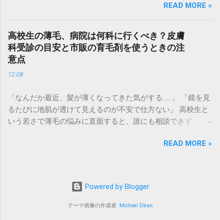
READ MORE »
す。実は、髪は「血余（けつよ）」とも呼ばれ、体内の栄養
肌の白さが強調されます。そのため、地肌の透けが普段より
が十分に行き渡った後、最後に余った栄養で作られる場所。
も目立ってしまう傾向があります。 写真や動画に残る : 結婚
つまり、**髪の悩みは「体からの栄養不足のサイン」**かも
式などの慶事では、一生残る写真に記録されます。後で見返
高校生の薄毛、病院は何科に行くべき？皮膚
しれません。 高級なシャンプーや育毛剤を使う前に、まずは
したときに後悔しない準備が必要です。 清潔感とエチケット :
科受診の目安と市販の育毛剤を使うときの注
体の中から「髪の材料」を届けてあげることが、根本的な薄
髪を整えることは、相手への敬意でもあります。ボリューム
意点
毛予防への近道です。 この記事では、40代女性が美髪を取り
を補うことで、健康的でハツラツとした印象を演出できま
12:08
戻すために欠かせない栄養素と、忙しい毎日でもパッと作れ
す。 即日で変身！シーン別・最適な薄毛隠しアイテムの選び
る簡単レシピを詳しくご紹介します。 1. 40代女性が「髪のた
方 用途に合わせて、最も「バレにくい」ものを選ぶのが成功
「なんだか最近、髪が薄くなってきた気がする……」 「鏡を見
めに」摂るべき5つの必須栄養素 私たちの髪の毛は、その90%
の鍵です。 1. 葬儀・告別式：マットで落ち着いた「増毛パウ
るたびに地肌が透けて見えるのが不安で仕方ない」 高校生と
以上が「ケラチン」というタンパク質でできています。この
ダー」 厳かな場では、髪に不自然なツヤが出すぎないことが
いう若さで薄毛の悩みに直面すると、誰にも相談できず、一
ケラチンを効率よく作るために必要な栄養素を見ていきまし
重要です。 特徴 : 微細な繊維が地肌の透けを抑え、マットな
人でネットの情報を検索しては落ち込んでしまうこともあり
ょう。 ① タンパク質（アミノ酸） 髪の「原材料」そのもの
質感に仕上がります。 メリット : お辞儀をした際の「つむ
READ MORE »
ますよね。育毛剤を買おうにもお小遣いには限りがあるし、
です。肉、魚、卵、大豆製品を毎食バランスよく摂ることが
じ」の露出を完全にシャットアウトできます。 注意点 : 定着
そもそも病院に行くべきなのか、行くとしたら何科に行けば
基本です。特に大豆製品に含まれる イソフラボン は、減少す
用ミストを併用し、服に粉が落ちないよう対策しましょう。
いいのかわからず、足踏みしている方も多いはずです。 実
る女性ホルモン（エストロゲン）に似た働きをし、髪のツヤ
2. 結婚式・披露宴：華やかさを支える「増毛スプレー」 写真
は、高校生の薄毛や抜け毛の悩みで最も頼りになるのは
をサポートしてくれます。 ② 亜鉛 タンパク質を髪の毛へと
Powered by Blogger
映えを意識し、しっかりとしたセット力が必要です。 特徴 :
**「皮膚科」**です。 この記事では、病院へ行くタイミング
再合成する際に不可欠な「接着剤」の役割をします。不足す
髪にハリとコシを与え、立ち上がりをキープします。 メリッ
の目安や受診のメリット、そして市販の育毛アイテムを手に
テーマ画像の作成者:
Michael Elkan
ると、新しい髪が作られにくくなったり、抜け毛が増えたり
ト : 披露宴から二次会までの長時間、崩れにくいのが強みで
取る前に知っておくべき注意点を、詳しく分かりやすく解説
する原因に。 豊富に含まれる食材：牡蠣、赤身の肉、レバ