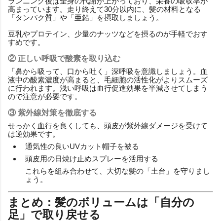
ランニング後は全身の代謝が上がっており、栄養の吸収率が
高まっています。走り終えて30分以内に、髪の材料となる
「タンパク質」や「亜鉛」を摂取しましょう。
豆乳やプロテイン、少量のナッツなどを摂るのが手軽でおす
すめです。
② 正しい呼吸で酸素を取り込む
「鼻から吸って、口から吐く」深呼吸を意識しましょう。血
液中の酸素濃度が高まると、毛細胞の活性化がよりスムーズ
に行われます。浅い呼吸は血行促進効果を半減させてしまう
ので注意が必要です。
③ 紫外線対策を徹底する
せっかく血行を良くしても、頭皮が紫外線ダメージを受けて
は逆効果です。
通気性の良いUVカット帽子を被る
頭皮用の日焼け止めスプレーを活用する
これらを組み合わせて、大切な髪の「土台」を守りまし
ょう。
まとめ：髪のボリュームは「自分の
足」で取り戻せる