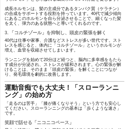
成長ホルモンは、髪の主成分であるタンパク質（ケラチン）
の合成をサポートする役割を持っています。40代で減少傾向
にあるこのホルモンを自ら分泌させることで、細くなった髪
を太く、弾力のある状態へと導いてくれるのです。
3. 「コルチゾール」を抑制し、頭皮の緊張を解く
40代は仕事や家事、介護などストレスが多い世代です。スト
レスを感じると、体内に「コルチゾール」というホルモンが
増え、血管を収縮させてしまいます。
ランニングを始めて20分ほど経つと、脳内に多幸感をもたら
す成分が分泌され、ストレスが緩和されます。心の緊張が解
けることは、そのまま「頭皮の緊張」を解くことにつなが
り、発毛環境を劇的に改善します。
運動音痴でも大丈夫！「スローランニ
ング」の始め方
「走るのは苦手」「膝が痛くなりそう」という方でも安心し
てください。スローランニングの基本は「歩くような速さ」
です。
笑顔で話せる「ニコニコペース」