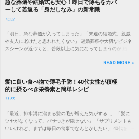
急な葬儀や結婚式も安心！即日で薄毛をカバ
ーして若返る「身だしなみ」の新常識
15:32
「明日、急な葬儀が入ってしまった」「来週の結婚式、親戚
や友人に老けたと思われたくない」 冠婚葬祭や大切なビジネ
スシーンが近づくと、普段以上に気になってしまうのが 頭頂
部の透け感や生え際の後退 です。 集合写真に写る自分の姿を
READ MORE »
見てショックを受けたり、お辞儀をする瞬間に「頭を見られ
ているかも」と不安になったりするのは、非常に辛いもので
す。育毛には時間がかかりますが、冠婚葬祭は待ってくれま
髪に良い食べ物で薄毛予防！40代女性が積極
せん。 実は、現代の「大人の身だしなみ」として、 即日で薄
的に摂るべき栄養素と簡単レシピ
毛をカバーして若々しい印象を取り戻すテクニック が定着し
11:55
つつあります。マナーとしての清潔感を整え、自信を持って
参列するための「失敗しない薄毛隠し術」を徹底解説しま
「最近、排水溝に溜まる髪の毛が増えた気がする…」 「髪に
す。 なぜ冠婚葬祭では「薄毛カバー」が重要なのか？ 冠婚葬
ツヤがなくなって、パサつきが隠せない」 「サプリメントも
祭は、久々に会う親戚や知人が一堂に会する場です。そこで
いいけれど、まずは毎日の食事でなんとかしたい」 40代を迎
の第一印象は、その後のイメージに大きく影響を与えます。
えると、髪のボリューム不足や細毛に悩む女性が急増しま
礼服（ブラックスーツ）とのコントラスト : 黒い服を着ると、