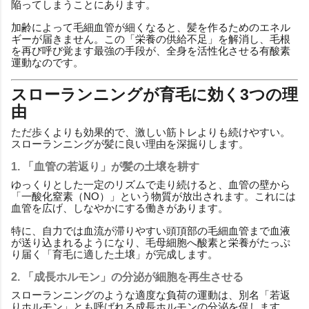
陥ってしまうことにあります。
加齢によって毛細血管が細くなると、髪を作るためのエネル
ギーが届きません。この「栄養の供給不足」を解消し、毛根
を再び呼び覚ます最強の手段が、全身を活性化させる有酸素
運動なのです。
スローランニングが育毛に効く3つの理
由
ただ歩くよりも効果的で、激しい筋トレよりも続けやすい。
スローランニングが髪に良い理由を深掘りします。
1. 「血管の若返り」が髪の土壌を耕す
ゆっくりとした一定のリズムで走り続けると、血管の壁から
「一酸化窒素（NO）」という物質が放出されます。これには
血管を広げ、しなやかにする働きがあります。
特に、自力では血流が滞りやすい頭頂部の毛細血管まで血液
が送り込まれるようになり、毛母細胞へ酸素と栄養がたっぷ
り届く「育毛に適した土壌」が完成します。
2. 「成長ホルモン」の分泌が細胞を再生させる
スローランニングのような適度な負荷の運動は、別名「若返
りホルモン」とも呼ばれる成長ホルモンの分泌を促します。