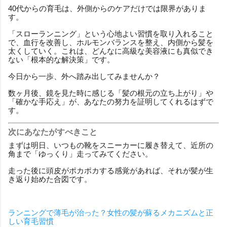
40代からの育毛は、外側からのケアだけでは限界がありま
す。
「スローランニング」という心地よい習慣を取り入れること
で、血行を改善し、ホルモンバランスを整え、内側から髪を
太くしていく。これは、どんなに高級な美容液にも真似でき
ない「根本的な解決策」です。
今日から一歩、外へ踏み出してみませんか？
数ヶ月後、鏡を見た時に感じる「髪の根元の立ち上がり」や
「確かな手応え」が、あなたの努力を証明してくれるはずで
す。
次にあなたがすべきこと
まずは明日、いつもの靴をスニーカーに履き替えて、近所の
角まで「ゆっくり」走ってみてください。
走った後に頭皮がポカポカする感覚があれば、それが髪が生
き返り始めた合図です。
ランニングで薄毛が治った？女性の髪が蘇るメカニズムと正
しい育毛習慣