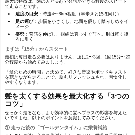
最大の特徴は、隣の人と笑顔で会話ができる程度のスピード
で走ることです。
速度の目安
：時速4〜6km程度（早歩きとほぼ同じ）
足の運び
：歩幅を小さくし、地面を優しく踏みしめるイ
メージ
姿勢
：背筋を伸ばし、視線は真っすぐ前へ。肘は軽く後
ろに引く
まずは「15分」からスタート
最初は毎日走る必要はありません。週に2〜3回、1回15分〜20
分程度から始めてみましょう。
「髪のための時間」と決めて、好きな音楽やポッドキャスト
を聴きながら走ることで、脳もリフレッシュされ、習慣化し
やすくなります。
髪を太くする効果を最大化する「3つの
コツ」
せっかく走るなら、より効率的に髪へプラスの影響を与えた
いですよね。以下のポイントを意識してみてください。
① 走った後の「ゴールデンタイム」に栄養補給