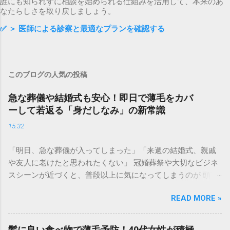
誰にも知られずに相談を始められる仕組みを活用して、本来のあ
なたらしさを取り戻しましょう。
✅
＞ 医師による診察と最適なプランを確認する
このブログの人気の投稿
急な葬儀や結婚式も安心！即日で薄毛をカバ
ーして若返る「身だしなみ」の新常識
15:32
「明日、急な葬儀が入ってしまった」「来週の結婚式、親戚
や友人に老けたと思われたくない」 冠婚葬祭や大切なビジネ
スシーンが近づくと、普段以上に気になってしまうのが 頭頂
部の透け感や生え際の後退 です。 集合写真に写る自分の姿を
READ MORE »
見てショックを受けたり、お辞儀をする瞬間に「頭を見られ
ているかも」と不安になったりするのは、非常に辛いもので
す。育毛には時間がかかりますが、冠婚葬祭は待ってくれま
髪に良い食べ物で薄毛予防！40代女性が積極