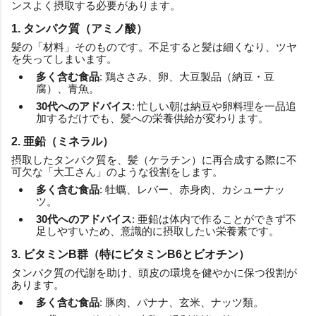
ンスよく摂取する必要があります。
1. タンパク質（アミノ酸）
髪の「材料」そのものです。不足すると髪は細くなり、ツヤ
を失ってしまいます。
多く含む食品
: 鶏ささみ、卵、大豆製品（納豆・豆
腐）、青魚。
30代へのアドバイス
: 忙しい朝は納豆や卵料理を一品追
加するだけでも、髪への栄養供給が変わります。
2. 亜鉛（ミネラル）
摂取したタンパク質を、髪（ケラチン）に再合成する際に不
可欠な「大工さん」のような役割をします。
多く含む食品
: 牡蠣、レバー、赤身肉、カシューナッ
ツ。
30代へのアドバイス
: 亜鉛は体内で作ることができず不
足しやすいため、意識的に摂取したい栄養素です。
3. ビタミンB群（特にビタミンB6とビオチン）
タンパク質の代謝を助け、頭皮の環境を健やかに保つ役割が
あります。
多く含む食品
: 豚肉、バナナ、玄米、ナッツ類。