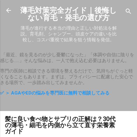
スキップしてメイン コンテンツに移動
薄毛対策完全ガイド｜後悔し
ない育毛・発毛の選び方
薄毛が進行する本当の理由と正しい対処法を解
説。育毛剤、シャンプー、頭皮ケアの違いを比
較し、コスパ重視で結果を狙う情報を発信。
「最近、鏡を見るのが少し憂鬱になった」「体調や自信に陰りを
感じる……」そんな悩みは、一人で抱え込む必要はありません。
専門の医師に相談できる環境を整えるだけで、気持ちがぐっと軽
くなることもあります。まずは、プライバシーに配慮した安心で
きる場所で、一歩踏み出してみませんか。
✅
＞ AGAやEDの悩みを専門医に無料で相談してみる
髪に良い食べ物とサプリの正解は？30代
の薄毛・細毛を内側から立て直す栄養素
ガイド