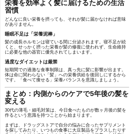
栄養を効率よく髪に届けるための生活
習慣
どんなに良い栄養を摂っても、それが髪に届かなければ意味
がありません。
睡眠不足は「栄養泥棒」
髪の成長ホルモンは寝ている間に分泌されます。寝不足が続
くと、せっかく摂った栄養が髪の修復に使われず、生命維持
に必要な他の器官に優先されてしまいます。
過度なダイエットは厳禁
短期間での過激な食事制限は、真っ先に髪に影響が出ます。
体は命に関わらない「髪」への栄養供給を後回しにするから
です。「食べて痩せる」栄養バランスを意識しましょう。
まとめ：内側からのケアで5年後の髪を
変える
30代の薄毛・細毛対策は、今日食べたものが数ヶ月後の髪を
作るという意識を持つことから始まります。
まずは、ドラッグストアで自分の悩みに合ったサプリメント
を探してみたり、いつもの食事に大豆製品をプラスしたりす