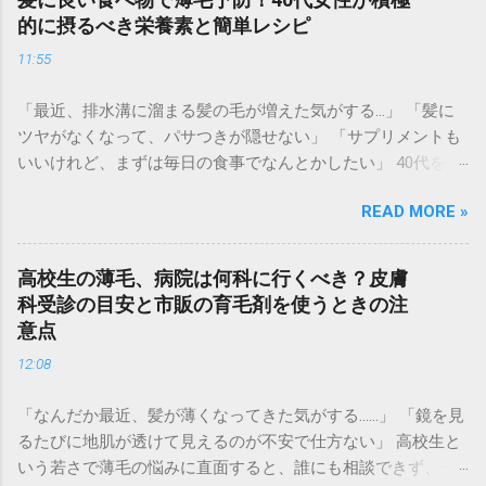
せん。 実は、現代の「大人の身だしなみ」として、 即日で薄
的に摂るべき栄養素と簡単レシピ
毛をカバーして若々しい印象を取り戻すテクニック が定着し
11:55
つつあります。マナーとしての清潔感を整え、自信を持って
参列するための「失敗しない薄毛隠し術」を徹底解説しま
「最近、排水溝に溜まる髪の毛が増えた気がする…」 「髪に
す。 なぜ冠婚葬祭では「薄毛カバー」が重要なのか？ 冠婚葬
ツヤがなくなって、パサつきが隠せない」 「サプリメントも
祭は、久々に会う親戚や知人が一堂に会する場です。そこで
いいけれど、まずは毎日の食事でなんとかしたい」 40代を迎
の第一印象は、その後のイメージに大きく影響を与えます。
えると、髪のボリューム不足や細毛に悩む女性が急増しま
礼服（ブラックスーツ）とのコントラスト : 黒い服を着ると、
READ MORE »
す。実は、髪は「血余（けつよ）」とも呼ばれ、体内の栄養
肌の白さが強調されます。そのため、地肌の透けが普段より
が十分に行き渡った後、最後に余った栄養で作られる場所。
も目立ってしまう傾向があります。 写真や動画に残る : 結婚
つまり、**髪の悩みは「体からの栄養不足のサイン」**かも
式などの慶事では、一生残る写真に記録されます。後で見返
高校生の薄毛、病院は何科に行くべき？皮膚
しれません。 高級なシャンプーや育毛剤を使う前に、まずは
したときに後悔しない準備が必要です。 清潔感とエチケット :
科受診の目安と市販の育毛剤を使うときの注
体の中から「髪の材料」を届けてあげることが、根本的な薄
髪を整えることは、相手への敬意でもあります。ボリューム
意点
毛予防への近道です。 この記事では、40代女性が美髪を取り
を補うことで、健康的でハツラツとした印象を演出できま
12:08
戻すために欠かせない栄養素と、忙しい毎日でもパッと作れ
す。 即日で変身！シーン別・最適な薄毛隠しアイテムの選び
る簡単レシピを詳しくご紹介します。 1. 40代女性が「髪のた
方 用途に合わせて、最も「バレにくい」ものを選ぶのが成功
「なんだか最近、髪が薄くなってきた気がする……」 「鏡を見
めに」摂るべき5つの必須栄養素 私たちの髪の毛は、その90%
の鍵です。 1. 葬儀・告別式：マットで落ち着いた「増毛パウ
るたびに地肌が透けて見えるのが不安で仕方ない」 高校生と
以上が「ケラチン」というタンパク質でできています。この
ダー」 厳かな場では、髪に不自然なツヤが出すぎないことが
いう若さで薄毛の悩みに直面すると、誰にも相談できず、一
ケラチンを効率よく作るために必要な栄養素を見ていきまし
重要です。 特徴 : 微細な繊維が地肌の透けを抑え、マットな