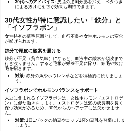
30代へのアドバイス
: 皮脂の過剰分泌を抑え、ベタつき
による抜け毛を防ぐ効果も期待できます。
30代女性が特に意識したい「鉄分」と
「イソフラボン」
女性特有の薄毛原因として、血行不良や女性ホルモンの変化
が挙げられます。
鉄分で頭皮に酸素を届ける
鉄分が不足（貧血気味）になると、血液中の酸素が頭皮まで
行き渡りません。すると毛根が栄養不足に陥り、細毛や抜け
毛を招きます。
対策
: 赤身の魚やホウレン草などを積極的に摂りましょ
う。
イソフラボンでホルモンバランスをサポート
大豆に含まれるイソフラボンは、女性ホルモン（エストロゲ
ン）に似た働きをします。エストロゲンは髪の成長期を長く
保つ効果があるため、30代からのヘアケアには欠かせませ
ん。
対策
: 1日1パックの納豆やコップ1杯の豆乳を習慣にしま
しょう。