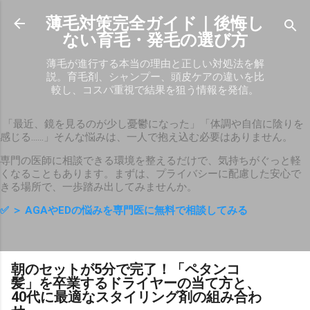
スキップしてメイン コンテンツに移動
薄毛対策完全ガイド｜後悔し
ない育毛・発毛の選び方
薄毛が進行する本当の理由と正しい対処法を解
説。育毛剤、シャンプー、頭皮ケアの違いを比
較し、コスパ重視で結果を狙う情報を発信。
「最近、鏡を見るのが少し憂鬱になった」「体調や自信に陰りを
感じる……」そんな悩みは、一人で抱え込む必要はありません。
専門の医師に相談できる環境を整えるだけで、気持ちがぐっと軽
くなることもあります。まずは、プライバシーに配慮した安心で
きる場所で、一歩踏み出してみませんか。
✅
＞ AGAやEDの悩みを専門医に無料で相談してみる
朝のセットが5分で完了！「ペタンコ
髪」を卒業するドライヤーの当て方と、
40代に最適なスタイリング剤の組み合わ