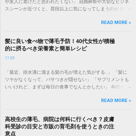
や友人に老けたと思われたくない」 冠婚葬祭や大切なビジネ
スシーンが近づくと、普段以上に気になってしまうのが 頭頂
部の透け感や生え際の後退 です。 集合写真に写る自分の姿を
READ MORE »
見てショックを受けたり、お辞儀をする瞬間に「頭を見られ
ているかも」と不安になったりするのは、非常に辛いもので
す。育毛には時間がかかりますが、冠婚葬祭は待ってくれま
髪に良い食べ物で薄毛予防！40代女性が積極
せん。 実は、現代の「大人の身だしなみ」として、 即日で薄
的に摂るべき栄養素と簡単レシピ
毛をカバーして若々しい印象を取り戻すテクニック が定着し
11:55
つつあります。マナーとしての清潔感を整え、自信を持って
参列するための「失敗しない薄毛隠し術」を徹底解説しま
「最近、排水溝に溜まる髪の毛が増えた気がする…」 「髪に
す。 なぜ冠婚葬祭では「薄毛カバー」が重要なのか？ 冠婚葬
ツヤがなくなって、パサつきが隠せない」 「サプリメントも
祭は、久々に会う親戚や知人が一堂に会する場です。そこで
いいけれど、まずは毎日の食事でなんとかしたい」 40代を迎
の第一印象は、その後のイメージに大きく影響を与えます。
えると、髪のボリューム不足や細毛に悩む女性が急増しま
礼服（ブラックスーツ）とのコントラスト : 黒い服を着ると、
READ MORE »
す。実は、髪は「血余（けつよ）」とも呼ばれ、体内の栄養
肌の白さが強調されます。そのため、地肌の透けが普段より
が十分に行き渡った後、最後に余った栄養で作られる場所。
も目立ってしまう傾向があります。 写真や動画に残る : 結婚
つまり、**髪の悩みは「体からの栄養不足のサイン」**かも
式などの慶事では、一生残る写真に記録されます。後で見返
高校生の薄毛、病院は何科に行くべき？皮膚
しれません。 高級なシャンプーや育毛剤を使う前に、まずは
したときに後悔しない準備が必要です。 清潔感とエチケット :
科受診の目安と市販の育毛剤を使うときの注
体の中から「髪の材料」を届けてあげることが、根本的な薄
髪を整えることは、相手への敬意でもあります。ボリューム
意点