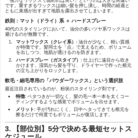
「強力なワックスで固めれば良い」というのは大きな間違い
です。重すぎるワックスは細い髪を押し潰し、時間の経過と
ともに束感が出すぎて地肌を露出させてしまいます。
鉄則：マット（ドライ）系 ＋ ハードスプレー
40代のスタイリングにおいて、油分の多いツヤ系ワックスは
避けるのが無難です。
マットワックス（クレイ系）
: 油分が少なく、軽い質感
が特徴です。髪同士を「点」で支えるため、ボリューム
を出しつつ、地肌が透けるのを防ぎます。
ハードスプレー（ガスタイプ）
: 仕上げに遠目から吹き
かけます。湿気から髪を守り、ドライヤーで作った根元
の立ち上がりをロックします。
軟毛・細毛専用の「パウダーワックス」という選択肢
最近注目されているのが、粉状のスタイリング剤です。
特徴
: ベタつきが一切なく、髪の毛一本一本を太くコー
ティングするような感覚でボリュームを出せます。
メリット
: 手が汚れにくく、日中ヘタってきても根元を
擦るだけで何度でもボリュームが復活します。
3. 【部位別】5分で決める最短セットス
ケジュール