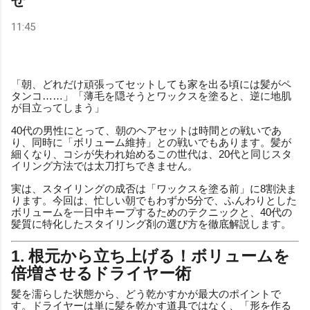
せ
11:45
「朝、どれだけ頑張ってセットしても家を出る頃には髪がペ
タンコ……」「薄毛を隠そうとワックスを塗ると、逆に地肌
が目立ってしまう」
40代の男性にとって、朝のヘアセットは時間との戦いであ
り、同時に「ボリューム維持」との戦いでもあります。髪が
細くなり、コシが失われ始めるこの世代は、20代と同じスタ
イリング方法では太刀打ちできません。
実は、スタイリングの成否は「ワックスを塗る前」に8割決ま
ります。今回は、忙しい朝でもわずか5分で、ふんわりとした
ボリュームを一日中キープするためのテクニックと、40代の
髪質に特化したスタイリング剤の選び方を徹底解説します。
1. 根元から立ち上げる！ボリュームを
倍増させるドライヤー術
髪を濡らした状態から、どう乾かすかが最大のポイントで
す。ドライヤーは単に髪を乾かす道具ではなく、「形を作る