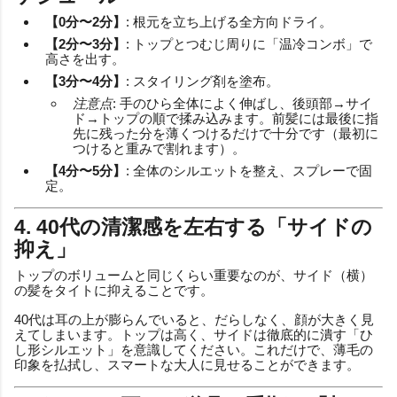
【0分〜2分】
: 根元を立ち上げる全方向ドライ。
【2分〜3分】
: トップとつむじ周りに「温冷コンボ」で
高さを出す。
【3分〜4分】
: スタイリング剤を塗布。
注意点
: 手のひら全体によく伸ばし、後頭部→サイ
ド→トップの順で揉み込みます。前髪には最後に指
先に残った分を薄くつけるだけで十分です（最初に
つけると重みで割れます）。
【4分〜5分】
: 全体のシルエットを整え、スプレーで固
定。
4. 40代の清潔感を左右する「サイドの
抑え」
トップのボリュームと同じくらい重要なのが、サイド（横）
の髪をタイトに抑えることです。
40代は耳の上が膨らんでいると、だらしなく、顔が大きく見
えてしまいます。トップは高く、サイドは徹底的に潰す「ひ
し形シルエット」を意識してください。これだけで、薄毛の
印象を払拭し、スマートな大人に見せることができます。