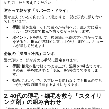
彫刻刀」だと考えてください。
逆らって乾かす「リバース・ドライ」
髪が生えている方向に沿って乾かすと、髪は頭皮に張り付い
てしまいます。
手順
: 髪を左右、そして後ろから前へと、生え方に逆ら
うように指の腹で根元を擦りながら乾かします。
ポイント
: 下を向いて、後頭部から顔の方へ向かって風
を送ると、根元が強制的に立ち上がり、劇的にボリュー
ムが増して見えます。
必殺の「温風＋冷風」コンボ
髪の形状は、熱が冷める瞬間に固定されます。
手順
: 根元を指で軽くつまみ上げ、温風を3秒当てます。
その後、手を離さずに「冷風」を3秒当てて冷ましま
す。
効果
: これだけで、スプレーを使わなくても根元の立ち
上がりが数時間持続するようになります。
2. 40代の薄毛・細毛を救う「スタイリ
ング剤」の組み合わせ