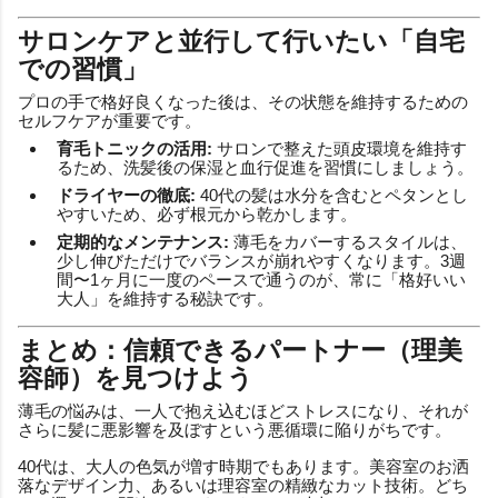
サロンケアと並行して行いたい「自宅
での習慣」
プロの手で格好良くなった後は、その状態を維持するための
セルフケアが重要です。
育毛トニックの活用:
サロンで整えた頭皮環境を維持す
るため、洗髪後の保湿と血行促進を習慣にしましょう。
ドライヤーの徹底:
40代の髪は水分を含むとペタンとし
やすいため、必ず根元から乾かします。
定期的なメンテナンス:
薄毛をカバーするスタイルは、
少し伸びただけでバランスが崩れやすくなります。3週
間〜1ヶ月に一度のペースで通うのが、常に「格好いい
大人」を維持する秘訣です。
まとめ：信頼できるパートナー（理美
容師）を見つけよう
薄毛の悩みは、一人で抱え込むほどストレスになり、それが
さらに髪に悪影響を及ぼすという悪循環に陥りがちです。
40代は、大人の色気が増す時期でもあります。美容室のお洒
落なデザイン力、あるいは理容室の精緻なカット技術。どち