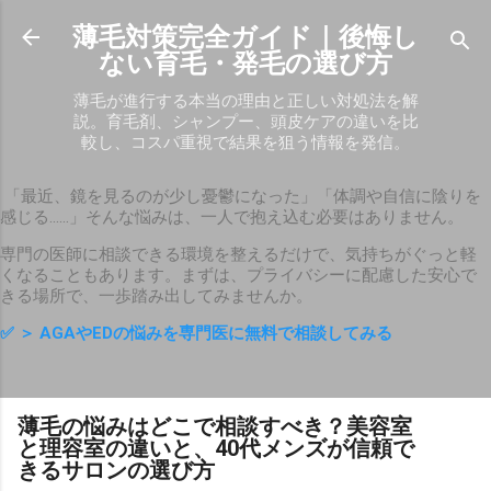
スキップしてメイン コンテンツに移動
薄毛対策完全ガイド｜後悔し
ない育毛・発毛の選び方
薄毛が進行する本当の理由と正しい対処法を解
説。育毛剤、シャンプー、頭皮ケアの違いを比
較し、コスパ重視で結果を狙う情報を発信。
「最近、鏡を見るのが少し憂鬱になった」「体調や自信に陰りを
感じる……」そんな悩みは、一人で抱え込む必要はありません。
専門の医師に相談できる環境を整えるだけで、気持ちがぐっと軽
くなることもあります。まずは、プライバシーに配慮した安心で
きる場所で、一歩踏み出してみませんか。
✅
＞ AGAやEDの悩みを専門医に無料で相談してみる
薄毛の悩みはどこで相談すべき？美容室
と理容室の違いと、40代メンズが信頼で
きるサロンの選び方