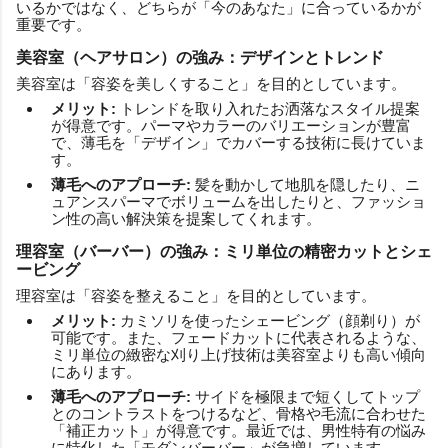
いるかではなく、どちらが「今のあなた」に合っているかが
重要です。
美容室（ヘアサロン）の強み：デザインとトレンド
美容室は「容姿を美しくすること」を目的としています。
メリット:
トレンドを取り入れたお洒落なスタイル提案
が得意です。パーマやカラーのバリエーションが豊富
で、薄毛を「デザイン」でカバーする技術に長けていま
す。
薄毛へのアプローチ:
髪を動かして地肌を隠したり、ニ
ュアンスパーマでボリュームを出したりと、ファッショ
ン性の高い解決策を提案してくれます。
理容室（バーバー）の強み：ミリ単位の精密カットとシェ
ービング
理容室は「容姿を整えること」を目的としています。
メリット:
カミソリを使ったシェービング（顔剃り）が
可能です。また、フェードカットに代表されるような、
ミリ単位の緻密な刈り上げ技術は美容室よりも高い傾向
にあります。
薄毛へのアプローチ:
サイドを極限まで短くしてトップ
とのコントラストをつけるなど、骨格や毛流に合わせた
「補正カット」が得意です。最近では、男性特有の悩み
に特化した「モダンバーバー」が急増しています。